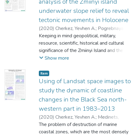
analysis of the Zmiinyi island
особистості відповідних властивостей
underwater slope relief to reveal
соціально-корисної продуктивної
tectonic movements in Holocene
діяльності, які забезпечують її
конкурентоздатність на ринках праці, і
(
2020
)
Cherkez, Yevhen A.
;
Pogrebnaya, O.
таким чином, передбачають
A.
Keeping in mind geopolitical, military,
;
Medinets, Volodymyr I.
;
Kozlova, Tetiana
можливість ії активної участі в
V.
resource, scientific, historical and cultural
;
Gazyetov, Yevgen I.
;
Medinets, Sergiy V.
;
соціально-економічній діяльності
Черкез, Евгений Анатольевич
significance of the Zmiinyi Island and the
;
Черкез,
суспільства.
Євген Анатолійович
adjacent north-western Black Sea shelf
;
Козлова, Татьяна
Show more
Витальевна
area, prevention of the island coast
;
Козлова, Тетяна Віталіївна
;
Медінець, Сергій Володимирович
destruction and its infrastructure
;
Item
Мединец, Сергей Владимирович
preservation are among the most urgent
;
Using of Landsat space images to
Медінець, Володимир Іванович
tasks of geological and environmental
;
study the dynamic of coastline
Мединец, Владимир Иванович
studies. It is known that the factors of
changes in the Black Sea north-
formation and development of coast-
western part in 1983–2013
destroying processes influenced
significantly the morphometric features of
(
2020
)
Cherkez, Yevhen A.
;
Medinets,
the island underwater slope, marked by
Volodymyr I.
The problem of destruction of marine
;
Pavlik, T. V.
;
Gazyetov, Yevgen
abrasion benches and terraces. The same
I.
coastal zones, which are the most densely
;
Medinets, Sergiy V.
;
Kozlova, Tetiana V.
;