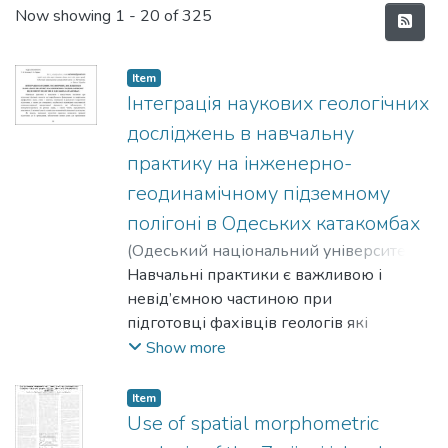
Recent Submissions
Now showing
1 - 20 of 325
Item
Інтеграція наукових геологічних
досліджень в навчальну
практику на інженерно-
геодинамічному підземному
полігоні в Одеських катакомбах
(
Одеський національний університет
імені І. І. Мечникова
Навчальні практики є важливою і
,
2021
)
Козлова,
Тетяна Віталіївна
невід’ємною частиною при
;
Черкез, Євген
Анатолійович
підготовці фахівців геологів які
;
Kozlova, Tetiana V.
;
Cherkez,
Yevhen A.
передбачають формування та
Show more
закріплення
професійних знань, умінь і навичок,
Item
отриманих в результаті теоретичної
Use of spatial morphometric
підготовки, а також для створення у