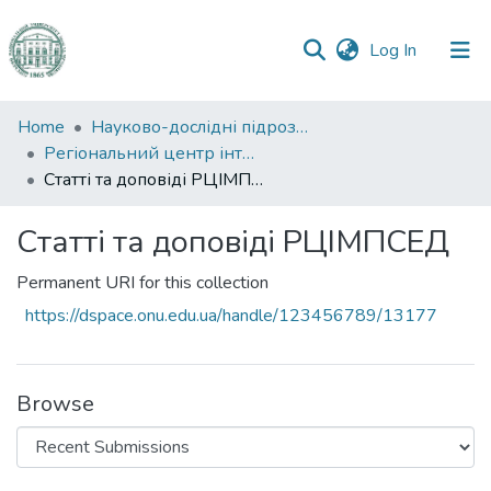
(current)
Log In
Communities
Home
Науково-дослідні підрозділи
&
Регіональний центр інтегрованого моніторингу природного середовища та екологічних досліджень
Collections
Статті та доповіді РЦІМПСЕД
All of DSpace
Статті та доповіді РЦІМПСЕД
Statistics
Permanent URI for this collection
https://dspace.onu.edu.ua/handle/123456789/13177
Browse