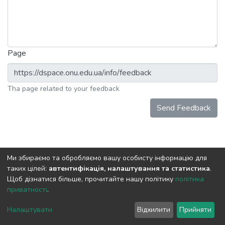
Page
Tha page related to your feedback
Send Feedback
Ми збираємо та обробляємо вашу особисту інформацію для
таких цілей:
автентифікація, налаштування та статистика
.
Щоб дізнатися більше, прочитайте нашу політику
політика
приватності
.
DSpace software
copyright © 2009-2026
LYRASIS
Cookie
Privacy
End User
Send
Налаштувати
Відхилити
Прийняти
settings
policy
Agreement
Feedback