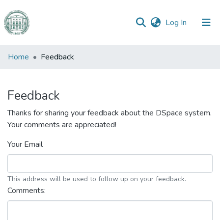
(current)
Log In
Communities
Home
Feedback
&
Collections
Feedback
All of DSpace
Thanks for sharing your feedback about the DSpace system.
Your comments are appreciated!
Your Email
This address will be used to follow up on your feedback.
Comments: