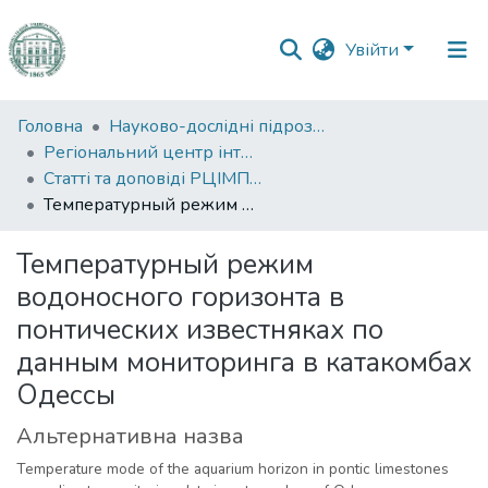
Увійти
Фонди
Головна
Науково-дослідні підрозділи
та
Регіональний центр інтегрованого моніторингу природного середовища та екологічних досліджень
зібрання
Статті та доповіді РЦІМПСЕД
Температурный режим водоносного горизонта в понтических известняках по данным мониторинга в катакомбах Одессы
Пошук за критеріями
Температурный режим
Статистика
водоносного горизонта в
понтических известняках по
данным мониторинга в катакомбах
Одессы
Альтернативна назва
Temperature mode of the aquarium horizon in pontic limestones