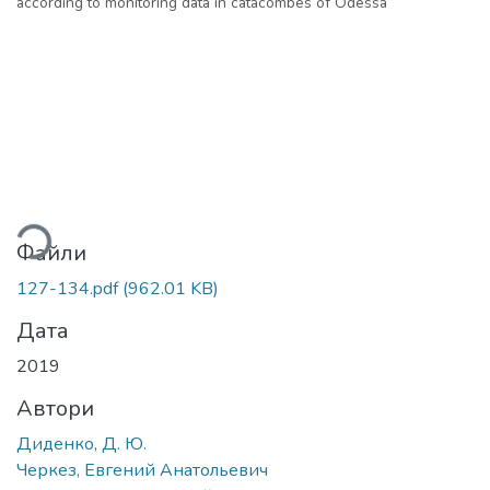
according to monitoring data in catacombes of Odessa
ться...
Файли
127-134.pdf
(962.01 KB)
Дата
2019
Автори
Диденко, Д. Ю.
Черкез, Евгений Анатольевич