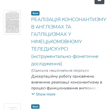
Item
РЕАЛІЗАЦІЯ КОНСОНАНТИЗМУ
В АНГЛІЗМАХ ТА
ГАЛЛІЦИЗМАХ У
НІМЕЦЬКОМОВНОМУ
ТЕЛЕДИСКУРСІ
(інструментально-фонетичне
дослідження)
(
Одеська національна морська
академія
Дисертаційну роботу присвячено
,
2013
)
Монастирська, Юлія
Григорівна
вивченню реалізації консонантизму в
;
Монастырская, Юлия
Григорьевна
процесі функціонування англізмів та
;
Monastyrska, Yuliia H.
галліцизмів у теледискурсі Німеччини
Show more
на основі зіставлення підготовленого
читання й підготовленого говоріння.
Item