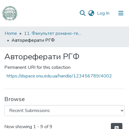
(current)
Log In
Communities
Home
11. Факультет романо-германської філології
&
Автореферати РГФ
Collections
Автореферати РГФ
All of DSpace
Permanent URI for this collection
Statistics
https://dspace.onu.edu.ua/handle/123456789/4002
Browse
Recent Submissions
Now showing
1 - 9 of 9