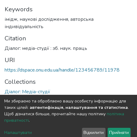
Keywords
імідж
,
наукові дослідження
,
авторська
індивідуальність
Citation
Діалог: медіа-студії : зб. наук. праць
URI
https://dspace.onu.edu.ua/handle/123456789/11978
Collections
Діалог: Медіа-студії
Ми збираємо та обробляємо вашу особисту інформацію для
Full item page
таких цілей:
автентифікація, налаштування та статистика
.
Щоб дізнатися більше, прочитайте нашу політику
політика
приватності
.
DSpace software
copyright © 2009-2026
LYRASIS
Cookie
Privacy
End User
Send
Налаштувати
Відхилити
Прийняти