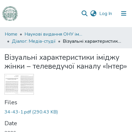
(current)
Log In
Communities
Home
Наукові видання ОНУ імені І. І. Мечникова
&
Діалог: Медіа-студії
Візуальні характеристики іміджу жінки – телеведучої каналу «Інтер»
Collections
Візуальні характеристики іміджу
All of DSpace
жінки – телеведучої каналу «Інтер»
Statistics
Files
34-43-1.pdf
(290.43 KB)
Date