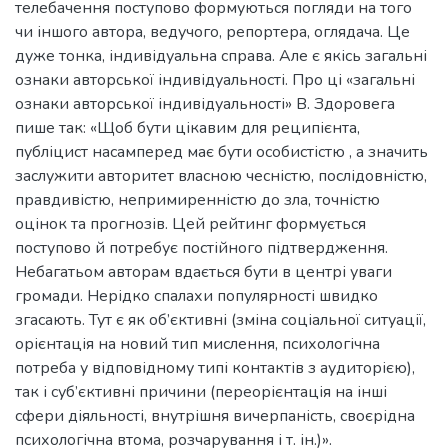
телебачення поступово формуються погляди на того
чи іншого автора, ведучого, репортера, оглядача. Це
дуже тонка, індивідуальна справа. Але є якісь загальні
ознаки авторської індивідуальності. Про ці «загальні
ознаки авторської індивідуальності» В. Здоровега
пише так: «Щоб бути цікавим для реципієнта,
публіцист насамперед має бути особистістю , а значить
заслужити авторитет власною чесністю, послідовністю,
правдивістю, непримиренністю до зла, точністю
оцінок та прогнозів. Цей рейтинг формується
поступово й потребує постійного підтвердження.
Небагатьом авторам вдається бути в центрі уваги
громади. Нерідко спалахи популярності швидко
згасають. Тут є як об’єктивні (зміна соціальної ситуації,
орієнтація на новий тип мислення, психологічна
потреба у відповідному типі контактів з аудиторією),
так і суб’єктивні причини (переорієнтація на інші
сфери діяльності, внутрішня вичерпаність, своєрідна
психологічна втома, розчарування і т. ін.)».