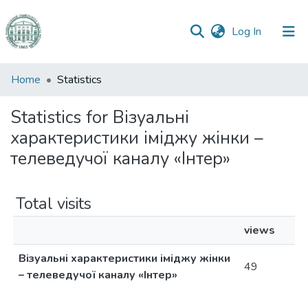
(current)
Log In
Communities
Home
Statistics
&
Collections
Statistics for Візуальні
характеристики іміджу жінки –
All of DSpace
телеведучої каналу «Інтер»
Total visits
views
Візуальні характеристики іміджу жінки
49
– телеведучої каналу «Інтер»