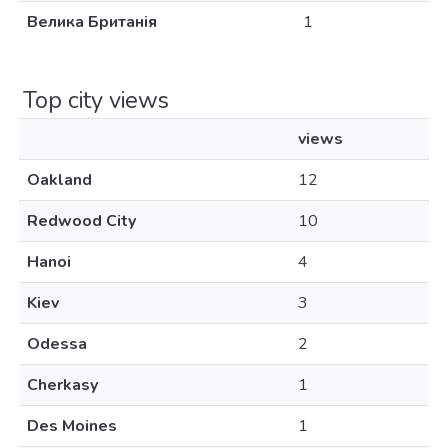
Велика Британія
1
Top city views
views
Oakland
12
Redwood City
10
Hanoi
4
Kiev
3
Odessa
2
Cherkasy
1
Des Moines
1