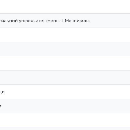
альний університет імені І. І. Мечникова
щи
и