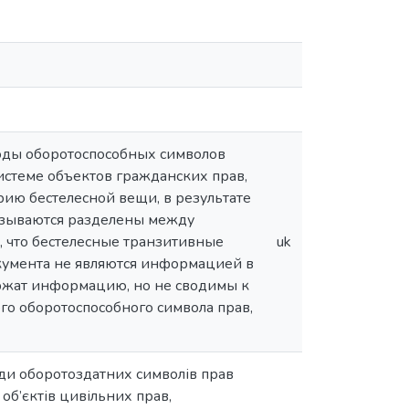
оды оборотоспособных символов
системе объектов гражданских прав,
ию бестелесной вещи, в результате
азываются разделены между
 что бестелесные транзитивные
uk
кумента не являются информацией в
ржат информацию, но не сводимы к
о оборотоспособного символа прав,
оди оборотоздатних символів прав
 об’єктів цивільних прав,