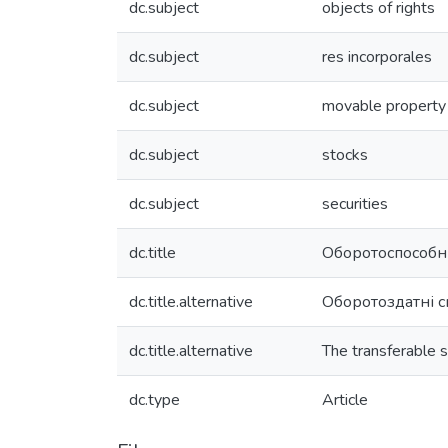
dc.subject
objects of rights
dc.subject
res incorporales
dc.subject
movable property
dc.subject
stocks
dc.subject
securities
dc.title
Оборотоспособны
dc.title.alternative
Оборотоздатні с
dc.title.alternative
The transferable s
dc.type
Article