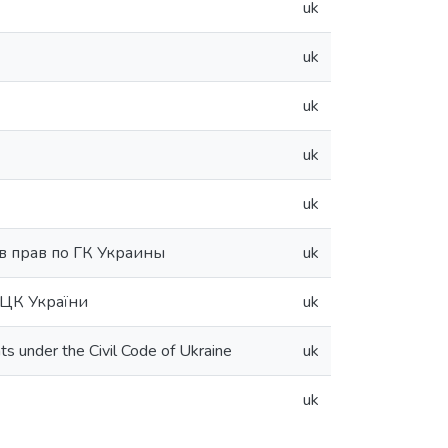
uk
uk
uk
uk
uk
в прав по ГК Украины
uk
а ЦК України
uk
hts under the Civil Code of Ukraine
uk
uk