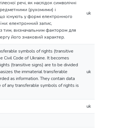
есної речі, як наслідок символічні
предметними (рухомими) і
uk
 що існують у формі електронного
їни: електронний запис,
 з тим, визначальним фактором для
чергу його знаковий характер.
nsferable symbols of rights (transitive
he Civil Code of Ukraine. It becomes
ghts (transitive signs) are to be divided
hasizes the immaterial transferable
uk
arded as information. They contain data
 of any transferable symbols of rights is
uk