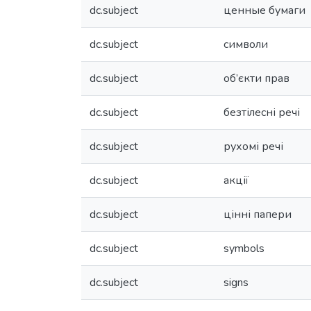
dc.subject
ценные бумаги
dc.subject
символи
dc.subject
об’єкти прав
dc.subject
безтілесні речі
dc.subject
рухомі речі
dc.subject
акції
dc.subject
цінні папери
dc.subject
symbols
dc.subject
signs