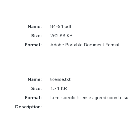
Name:
84-91.pdf
Size:
262.88 KB
Format:
Adobe Portable Document Format
Name:
license.txt
Size:
1.71 KB
Format:
Item-specific license agreed upon to s
Description: