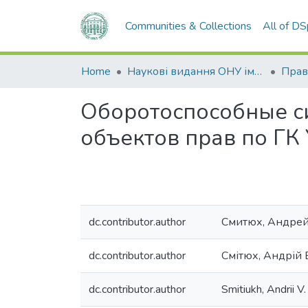
Communities & Collections
All of D
Home
Наукові видання ОНУ імені І. І. Мечникова
Прав
Оборотоспособные си
объектов прав по ГК
dc.contributor.author
Смитюх, Андре
dc.contributor.author
Смітюх, Андрій
dc.contributor.author
Smitiukh, Andrii V.