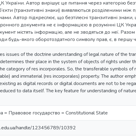
 України. Автор вирішує це питання через категорію безтіл
б’єкти (транзитивні знаки) виявляються розділеними між 
чами. Автор підкреслює, що безтілесні транзитивні знаки,
тронного документа не є інформацією в розумінні ЦК Укра
умент містять інформацію, але не зводяться до неї. Разом
ди будь-якого оборотоздатного символу прав, є, в першу 
es issues of the doctrine understanding of legal nature of the tra
 determines their place in the system of objects of rights under t
he category of res incorporales. So, the transferable symbols of ri
able) and immaterial (res incorporales) property. The author emp
existing as digital records or digital documents are not to be reg
reduced to data itself. The key feature for understanding of nature
 = Правовое государство = Сonstitutional State
nu.edu.ua/handle/123456789/10392