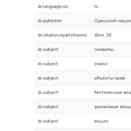
dc.language.iso
ru
dc.publisher
Одеський націон
dc.relation.ispartofseries
;Вип. 26.
dc.subject
символы
dc.subject
знаки
dc.subject
объекты прав
dc.subject
бестелесные ве
dc.subject
движимые вещ
dc.subject
акции