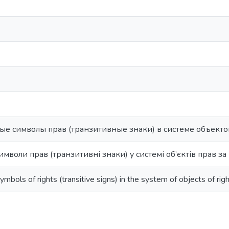
е символы прав (транзитивные знаки) в системе объекто
имволи прав (транзитивні знаки) у системі об’єктів прав з
ymbols of rights (transitive signs) in the system of objects of rig