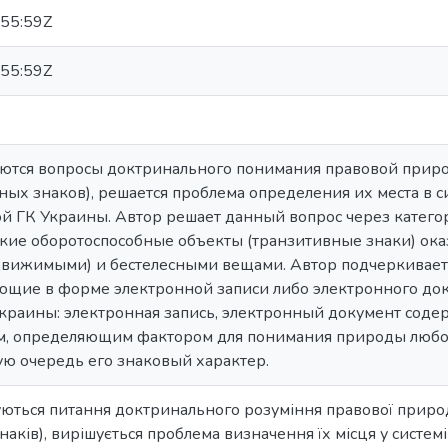
55:59Z
55:59Z
дуются вопросы доктринального понимания правовой прир
ных знаков), решается проблема определения их места в 
й ГК Украины. Автор решает данный вопрос через категор
ские оборотоспособные объекты (транзитивные знаки) ок
вижимыми) и бестелесными вещами. Автор подчеркивает,
ующие в форме электронной записи либо электронного до
краины: электронная запись, электронный документ соде
тем, определяющим фактором для понимания природы любог
вую очередь его знаковый характер.
жуються питання доктринального розуміння правової прир
аків), вирішується проблема визначення їх місця у системі