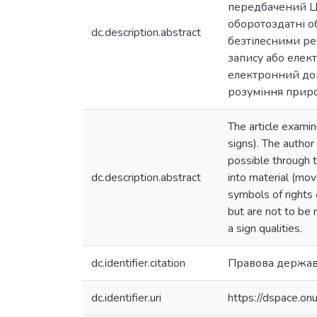
передбачений ЦК
оборотоздатні о
dc.description.abstract
безтілесними ре
запису або елек
електронний док
розуміння приро
The article examin
signs). The author
possible through t
dc.description.abstract
into material (mov
symbols of rights 
but are not to be 
a sign qualities.
dc.identifier.citation
Правова держава
dc.identifier.uri
https://dspace.o