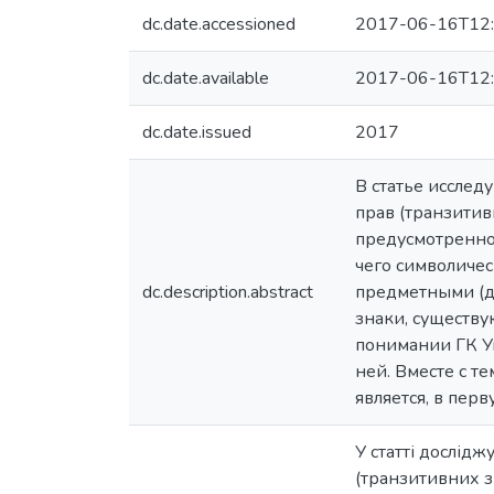
dc.date.accessioned
2017-06-16T12:
dc.date.available
2017-06-16T12:
dc.date.issued
2017
В статье иссле
прав (транзитив
предусмотренно
чего символиче
dc.description.abstract
предметными (д
знаки, существ
понимании ГК У
ней. Вместе с 
является, в пер
У статті дослід
(транзитивних зн