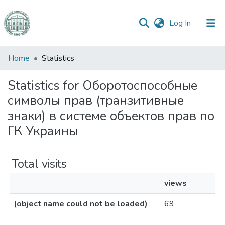
(current)
Log In
Communities
Home
Statistics
&
Collections
Statistics for Оборотоспособные
символы прав (транзитивные
All of DSpace
знаки) в системе объектов прав по
ГК Украины
Total visits
views
(object name could not be loaded)
69