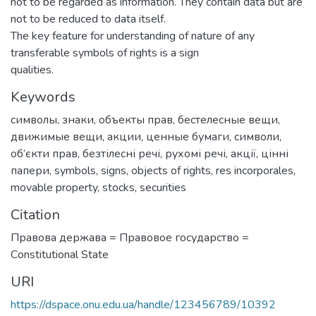
not to be regarded as information. They contain data but are
not to be reduced to data itself.
The key feature for understanding of nature of any
transferable symbols of rights is a sign
qualities.
Keywords
символы
,
знаки
,
объекты прав
,
бестелесные вещи
,
движимые вещи
,
акции
,
ценные бумаги
,
символи
,
об’єкти прав
,
безтілесні речі
,
рухомі речі
,
акції
,
цінні
папери
,
symbols
,
signs
,
objects of rights
,
res incorporales
,
movable property
,
stocks
,
securities
Citation
Правова держава = Правовое государство =
Сonstitutional State
URI
https://dspace.onu.edu.ua/handle/123456789/10392