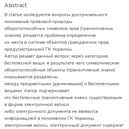
Abstract
В статье исследуются вопросы доктринального
понимания правовой природы
оборотоспособных символов прав (транзитивных
знаков), решается проблема определения
их места в системе объектов гражданских прав,
предусмотренной ГК Украины.
Автор решает данный вопрос через категорию
бестелесной вещи, в результате чего символические
оборотоспособные объекты (транзитивные знаки)
оказываются разделены
между предметными (движимыми) и бестелесными
вещами. Автор подчеркивает,
что бестелесные транзитивные знаки, существующие
в форме электронной записи
либо электронного документа не являются
информацией в понимании ГК Украины:
электронная запись, электронный документ содержат