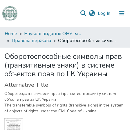
(current)
Log In
Communities
Home
Наукові видання ОНУ імені І. І. Мечникова
&
Правова держава
Оборотоспособные символы прав (транзитивные знаки) в системе объектов прав по ГК Украины
Collections
Оборотоспособные символы прав
All of DSpace
(транзитивные знаки) в системе
объектов прав по ГК Украины
Statistics
Alternative Title
Оборотоздатні символи прав (транзитивні знаки) у системі
об’єктів прав за ЦК України
The transferable symbols of rights (transitive signs) in the system
of objects of rights under the Civil Code of Ukraine