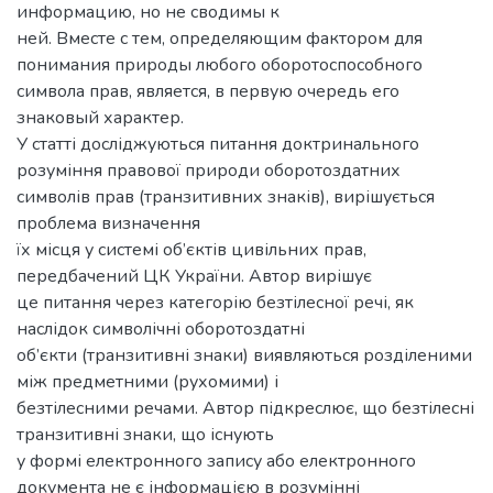
информацию, но не сводимы к
ней. Вместе с тем, определяющим фактором для
понимания природы любого оборотоспособного
символа прав, является, в первую очередь его
знаковый характер.
У статті досліджуються питання доктринального
розуміння правової природи оборотоздатних
символів прав (транзитивних знаків), вирішується
проблема визначення
їх місця у системі об’єктів цивільних прав,
передбачений ЦК України. Автор вирішує
це питання через категорію безтілесної речі, як
наслідок символічні оборотоздатні
об’єкти (транзитивні знаки) виявляються розділеними
між предметними (рухомими) і
безтілесними речами. Автор підкреслює, що безтілесні
транзитивні знаки, що існують
у формі електронного запису або електронного
документа не є інформацією в розумінні