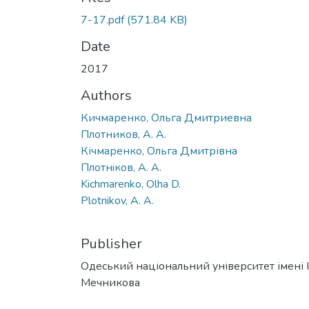
7-17.pdf
(571.84 KB)
Date
2017
Authors
Кичмаренко, Ольга Дмитриевна
Плотников, А. А.
Кічмаренко, Ольга Дмитрівна
Плотнiков, А. А.
Kichmarenko, Olha D.
Plotnikov, A. A.
Publisher
Одеський національний університет імені І. 
Мечникова