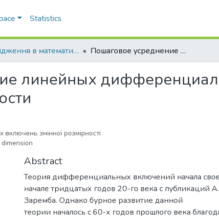
Space
Statistics
Дослiдження в математицi i механiцi
Пошаговое усреднение линейных дифференциальных включений переменной размерности
ние линейных дифференциал
ости
 включень змiнної розмiрностi
e dimension
Abstract
Теория дифференциальных включений начала свое
начале тридцатых годов 20-го века с публикаций А.
Заремба. Однако бурное развитие данной
теории началось с 60-х годов прошлого века благод