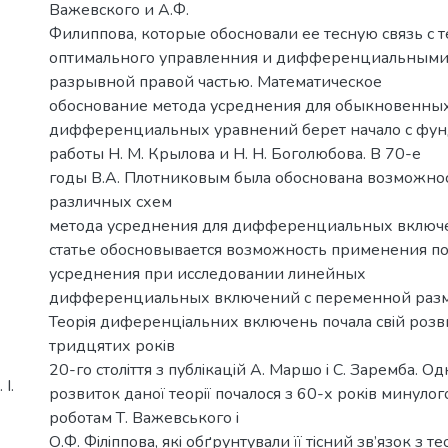
Важевского и А.Ф.
Филиппова, которые обосновали ее тесную связь с 
оптимального управленния и дифференциальными
разрывной правой частью. Математическое
обоснование метода усреднения для обыкновенны
дифференциальных уравнений берет начало с фу
работы Н. М. Крылова и Н. Н. Боголюбова. В 70-е
годы В.А. Плотниковым была обоснована возможно
различных схем
метода усреднения для дифференциальных включе
статье обосновывается возможность применения п
усреднения при исследовании линейных
дифференциальных включений с переменной разм
Теорiя диференцiальних включень почала свiй розв
тридцятих рокiв
20-го столiття з публiкацiй А. Маршо i С. Заремба. 
І.
розвиток даної теорiї почалося з 60-х рокiв минулог
роботам Т. Важевського i
О.Ф. Фiлiппова, якi обґрунтували її тiсний зв’язок з т