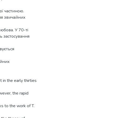
ї частиною.
ля звичайних
юбова. У 70-тi
ь застосування
вується
iйних
in the early thirties
wever, the rapid
ks to the work of T.