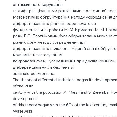
оптимального керування
та диференцiальними рiвняннями з розривної право
Математичне обгрунтування методу усереднення д
диференцiальних рiвнянь бере початок з
фундаментальної роботи М. М. Крилова i М. М. Богол
роки В.О. Плотнiковим була обґрунтована можливiст
рiзних схем методу усереднення для
диференцiальних включень. У данiй статтi обґрунто
можливiсть застосування
покрокової схеми усереднення при дослiдженнi лiн
диференцiальних включень зi
змiнною розмiрнiстю.
The theory of differential inclusions began its development 
of the 20th
century with the publication A. Marsh and S. Zaremba. Ho
development
of this theory began with the 60s of the last century than
Wazewski