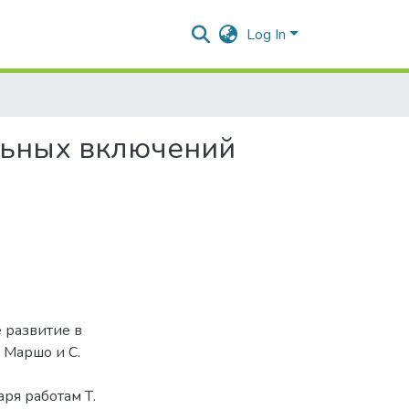
Log In
ьных включений
 развитие в
 Маршо и С.
аря работам Т.