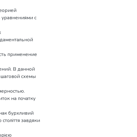
теорией
 уравнениями с
х
ндаментальной
сть применение
ний. В данной
ошаговой схемы
ерностью.
иток на початку
Однак бурхливий
о столiття завдяки
еорiєю