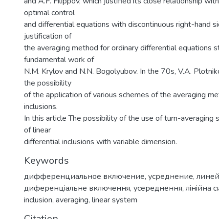
and A.F. Filippov, which justified its close relationship wit
optimal control
and differential equations with discontinuous right-hand 
justification of
the averaging method for ordinary differential equations 
fundamental work of
N.M. Krylov and N.N. Bogolyubov. In the 70s, V.A. Plotnik
the possibility
of the application of various schemes of the averaging met
inclusions.
In this article The possibility of the use of turn-averaging
of linear
differential inclusions with variable dimension.
Keywords
дифференциальное включение
,
усреднение
,
линей
диференцiальне включення
,
усереднення
,
лiнiйна 
inclusion
,
averaging
,
linear system
Citation