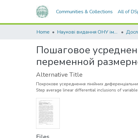
Communities & Collections
All of D
Home
Наукові видання ОНУ імені І. І. Мечникова
Пошаговое усредне
переменной размерн
Alternative Title
Покрокове усереднення лiнiйних диференцiальних
Step average linear differential inclusions of variabl
Files