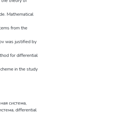
h the theory of
side. Mathematical
stems from the
ov was justified by
hod for differential
 scheme in the study
ная система
,
система
,
differential