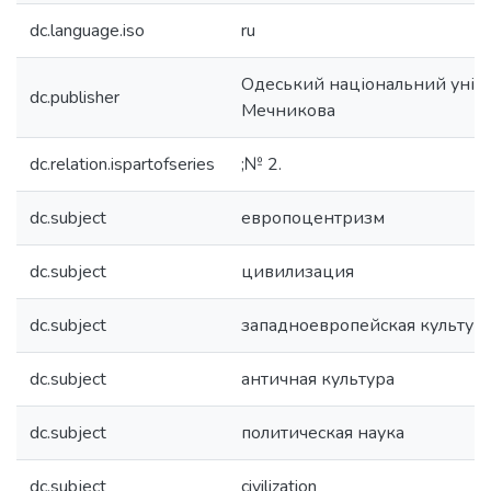
dc.language.iso
ru
Одеський національний універс
dc.publisher
Мечникова
dc.relation.ispartofseries
;№ 2.
dc.subject
европоцентризм
dc.subject
цивилизация
dc.subject
западноевропейская культур
dc.subject
античная культура
dc.subject
политическая наука
dc.subject
civilization