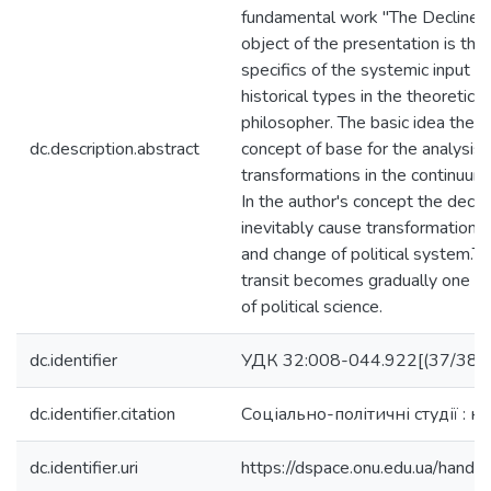
fundamental work "The Decline 
object of the presentation is the
specifics of the systemic input to
historical types in the theoretica
philosopher. The basic idea the st
dc.description.abstract
concept of base for the analysis o
transformations in the continuum
In the author's concept the decli
inevitably cause transformational
and change of political system.Th
transit becomes gradually one of
of political science.
dc.identifier
УДК 32:008-044.922[(37/38):(
dc.identifier.citation
Соціально-політичні студії : н
dc.identifier.uri
https://dspace.onu.edu.ua/han