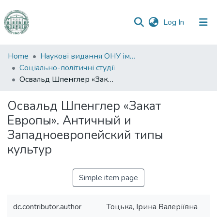
(current)
Log In
Communities
Home
Наукові видання ОНУ імені І. І. Мечникова
&
Соціально-політичні студії
Collections
Освальд Шпенглер «Закат Европы». Античный и Западноевропейский типы культур
All of DSpace
Освальд Шпенглер «Закат
Европы». Античный и
Statistics
Западноевропейский типы
культур
Simple item page
dc.contributor.author
Тоцька, Ірина Валеріївна