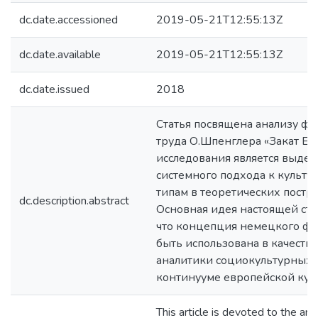
dc.date.accessioned
2019-05-21T12:55:13Z
dc.date.available
2019-05-21T12:55:13Z
dc.date.issued
2018
Статья посвящена анализу ф
труда О.Шпенглера «Закат Е
исследования является выде
системного подхода к культу
типам в теоретических постр
dc.description.abstract
Основная идея настоящей стат
что концепция немецкого ф
быть использована в качеств
аналитики социокультурных
континууме европейской кул
This article is devoted to the ana