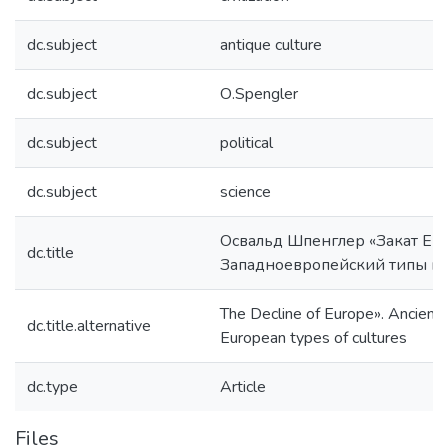
dc.subject
antique culture
dc.subject
О.Spengler
dc.subject
political
dc.subject
science
Освальд Шпенглер «Закат Ев
dc.title
Западноевропейский типы ку
The Decline of Europe». Ancient
dc.title.alternative
European types of cultures
dc.type
Article
Files