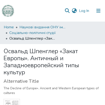
(current)
Log In
Communities
Home
Наукові видання ОНУ імені І. І. Мечникова
&
Соціально-політичні студії
Collections
Освальд Шпенглер «Закат Европы». Античный и Западноевропейский типы культур
All of DSpace
Освальд Шпенглер «Закат
Европы». Античный и
Statistics
Западноевропейский типы
культур
Alternative Title
The Decline of Europe». Ancient and Western European types of
cultures