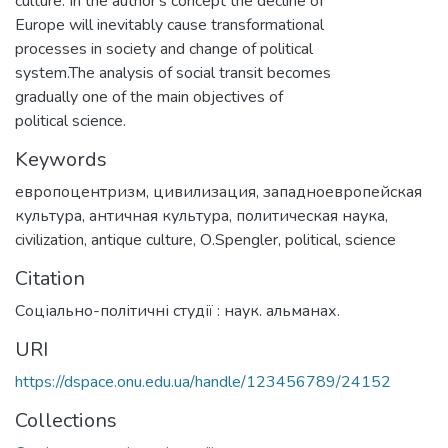
culture. In the author's concept the decline of
Europe will inevitably cause transformational
processes in society and change of political
system.The analysis of social transit becomes
gradually one of the main objectives of
political science.
Keywords
европоцентризм
,
цивилизация
,
западноевропейская
культура
,
античная культура
,
политическая наука
,
civilization
,
antique culture
,
О.Spengler
,
political
,
science
Citation
Соціально-політичні студії : наук. альманах.
URI
https://dspace.onu.edu.ua/handle/123456789/24152
Collections