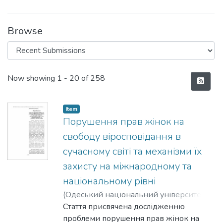
Browse
Recent Submissions
Now showing
1 - 20 of 258
Item
Порушення прав жінок на
свободу віросповідання в
сучасному світі та механізми їх
захисту на міжнародному та
національному рівні
(
Одеський національний університет
імені І. І. Мечникова
Стаття присвячена дослідженню
,
2024
)
Ткаченко,
Марія
проблеми порушення прав жінок на
;
Tkachenko, M. A.
;
Кадук, Наталя