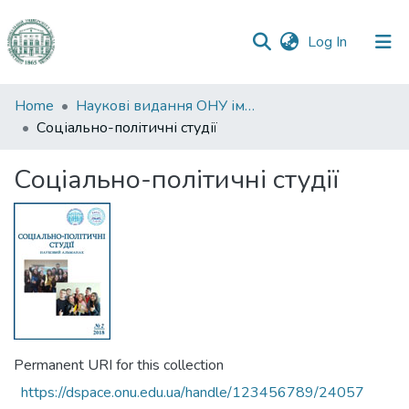
(current)
Log In
Communities
Home
Наукові видання ОНУ імені І. І. Мечникова
&
Соціально-політичні студії
Collections
Соціально-політичні студії
All of DSpace
Statistics
Permanent URI for this collection
https://dspace.onu.edu.ua/handle/123456789/24057