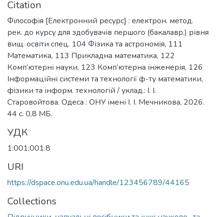
Citation
Філософія [Електронний ресурс] : електрон. метод.
рек. до курсу для здобувачів першого (бакалавр.) рівня
вищ. освіти спец. 104 Фізика та астрономія, 111
Математика, 113 Прикладна математика, 122
Комп’ютерні науки, 123 Комп’ютерна інженерія, 126
Інформаційні системи та технології ф-ту математики,
фізики та інформ. технологій / уклад.: І. І.
Старовойтова. Одеса : ОНУ імені І. І. Мечникова, 2026.
44 с. 0,8 МБ.
УДК
1:001;001.8
URI
https://dspace.onu.edu.ua/handle/123456789/44165
Collections