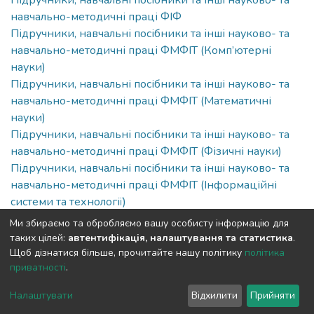
Підручники, навчальні посібники та інші науково- та
навчально-методичні праці ФІФ
Підручники, навчальні посібники та інші науково- та
навчально-методичні праці ФМФІТ (Комп’ютерні
науки)
Підручники, навчальні посібники та інші науково- та
навчально-методичні праці ФМФІТ (Математичні
науки)
Підручники, навчальні посібники та інші науково- та
навчально-методичні праці ФМФІТ (Фізичні науки)
Підручники, навчальні посібники та інші науково- та
навчально-методичні праці ФМФІТ (Інформаційні
системи та технології)
Ми збираємо та обробляємо вашу особисту інформацію для
Full item page
таких цілей:
автентифікація, налаштування та статистика
.
Щоб дізнатися більше, прочитайте нашу політику
політика
приватності
.
DSpace software
copyright © 2009-2026
LYRASIS
Cookie
Privacy
End User
Send
Налаштувати
Відхилити
Прийняти
settings
policy
Agreement
Feedback