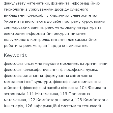
факультету математики, фізики та інформаційних
технологій з урахуванням досвіду сучасного
викладання філософії у класичних університетах
України та включають до себе програму курсу, плани
семінарських занять, рекомендовану література та
електронні інформаційні ресурси, питання
підсумкового контролю, питання для самостійної
роботи та рекомендації щодо їх виконання.
Keywords
філософія
,
системне наукове мислення
,
історичні типи
філософії
,
філософствування
,
філософська думка
,
філософське знання
,
формування світоглядно-
методологічної культури
,
філософське осмислення
дійсності
,
філософські засоби пізнання
,
104 Фізика та
астрономія
,
111 Математика
,
113 Прикладна
математика
,
122 Комп’ютерні науки
,
123 Комп’ютерна
інженерія
,
126 Інформаційні системи та технології