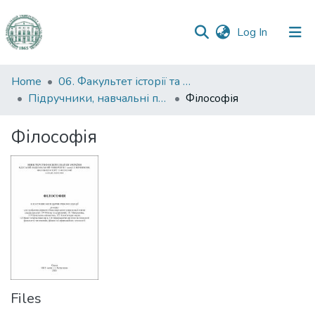
(current)
Log In
Communities
Home
06. Факультет історії та філософії
&
Підручники, навчальні посібники та інші науково- та навчально-методичні праці ФІФ
Філософія
Collections
Філософія
All of DSpace
Statistics
Files