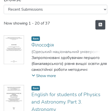
Recent Submissions
Now showing
1 - 20 of 37
Item
Філософія
(
Одеський національний університет
імені І. І. Мечникова
Запропоновані здобувачам першого
,
2026
)
Старовойтова, Ірина Іванівна
(бакалаврського) рівня вищої освіти для
;
Starovoitova, Iryna I.
самостійної роботи методичні
рекомендації з обов’язкового курсу
Show more
«Філософія» складено відповідно до
ОПП спеціальностей факультету
Item
математики, фізики та інформаційних
English for students of Physics
технологій з урахуванням досвіду
and Astronomy. Part 3.
сучасного викладання філософії у
Astronomy