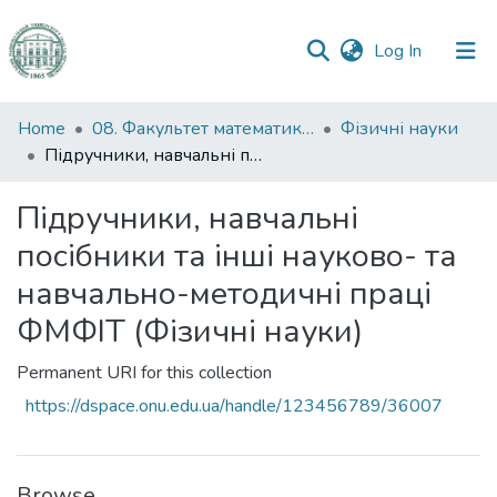
(current)
Log In
Communities
Home
08. Факультет математики, фізики та інформаційних технологій
Фізичні науки
&
Підручники, навчальні посібники та інші науково- та навчально-методичні праці ФМФІТ (Фізичні науки)
Collections
Підручники, навчальні
All of DSpace
посібники та інші науково- та
Statistics
навчально-методичні праці
ФМФІТ (Фізичні науки)
Permanent URI for this collection
https://dspace.onu.edu.ua/handle/123456789/36007
Browse