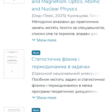
and Magnetism, Optics, Atomic
курсу «Фізика надпровідності» для
and Nuclear Physics
здобувачів першого (бакалаврського)
рівня вищої освіти відділення фізики та
(
Олді-Плюс
,
2025
)
Кузнєцова, Галина
астрономії. Матеріал демонструє як
Петрівна
Методичні вказівки до практичних
;
Kuznietsova, Galyna P.
основні закони, що викладаються
занять містять тексти за спеціальністю,
студентам у загальних курсах,
списки слів та термінів, вправи для
працюють у такому феномені як
виконання практичних завдань, теми
Show more
надпровідність.
для обговорювання.
Item
Статистична фізика і
термодинаміка в задачах
(
Одеський національний університет
імені І. І. Мечникова
Посібник містить задачі зі статистичної
,
2014
)
Затовський,
Олександр Всеволодович
фізики і термодинаміки в межа
;
Сушко,
Мирослав Ярославович
програми теоретичної дисципліни
;
Zatovskyi,
Oleksandr V.
«Термодинаміка і статистична фізика»,
;
Sushko, Myroslav Ya.
Show more
яка читається студентам четвертих
курсів фізичних факультетів
Item