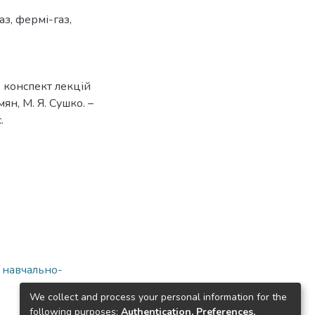
аз
,
фермі-газ
,
: конспект лекцій
мян, М. Я. Сушко. –
.
а навчально-
We collect and process your personal information for the
following purposes:
Authentication, Preferences,