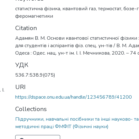
статистична фізика
,
квантовий газ
,
термостат
,
бозе-г
феромагнетики
Citation
Адамян В. М. Основи квантової статистичної фізики 
для студентів і аспірантів фіз. спец. ун-тів / В. М. Ада
Одеса : Одес. нац. ун-т ім. І. І. Мечникова, 2020. – 74 с
УДК
536.7:538.9(075)
URI
І.
https://dspace.onu.edu.ua/handle/123456789/41200
Collections
Підручники, навчальні посібники та інші науково- т
методичні праці ФМФІТ (Фізичні науки)