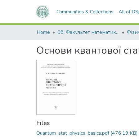
Communities & Collections
All of D
Home
08. Факультет математики, фізики та інформаційних технологій
Фізи
Основи квантової ста
Files
Quantum_stat_physics_basics.pdf
(476.19 KB)