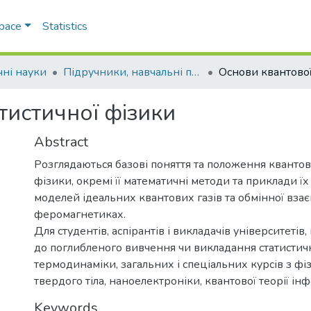
Space
Statistics
чні науки
Підручники, навчальні посібники та інші науково- та навчально-методичні праці ФМФІТ (Фізичні науки)
тистичної фізики
Abstract
Розглядаються базові поняття та положення квантово
фізики, окремі її математичні методи та приклади їх
моделей ідеальних квантових газів та обмінної взає
феромагнетиках.
Для студентів, аспірантів і викладачів університетів
до поглибленого вивчення чи викладання статистичн
термодинаміки, загальних і спеціальних курсів з фіз
твердого тіла, наноелектроніки, квантової теорії ін
Keywords