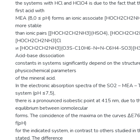
the systems with HCl and HClO4 is due to the fact that th
first acid with
MEA (8,0 ≤ pH) forms an ionic associate [HOCH2СH2NH
more stable
than ionic pairs [[HOCH2СH2NH3](HSO4), [HOCH2СH2
[HOCH2СH2NH3]Cl
и [HOCH2СH2NH3](O3S-C10H6-N=N-C6H4-SO3)[H
Acid-base dissociation
constants in systems significantly depend on the structur
physicochemical parameters
of the mineral acid.
In the electronic absorption spectra of the SO2 – MEA 
system (pH ≤7,5),
there is a pronounced isobestic point at 415 nm, due to 
equilibrium between ionmolecular
forms. The coincidence of the maxima on the curves ΔE7
f(pH)
for the indicated system, in contrast to others studied in 
stated. The difference