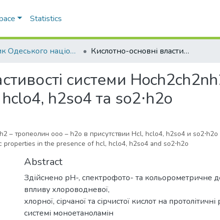
Space
Statistics
Вісник Одеського національного університету. Хімія
Кислотно-основні властивості системи Hoch2ch2nh2 – тропеолін ooo – h2o в присутності Hcl, hclo4, h2so4 та so2⋅h2o
стивості системи Hoch2ch2nh2
 hclo4, h2so4 та so2⋅h2o
 – тропеолин ооо – h2o в присутствии Hcl, hclo4, h2so4 и so2⋅h2o
 properties in the presence of hcl, hclo4, h2so4 and so2⋅h2o
Abstract
Здійснено рН-, спектрофото- та кольорометричне 
впливу хлороводневої,
хлорної, сірчаної та сірчистої кислот на протолітичні
системі моноетаноламін