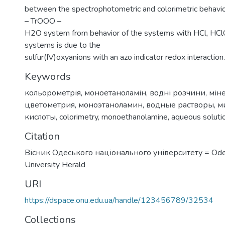
between the spectrophotometric and colorimetric behav
– TrOOO –
H2O system from behavior of the systems with HCl, H
systems is due to the
sulfur(IV)oxyanions with an azo indicator redox interaction.
Keywords
кольорометрія
,
моноетаноламін
,
водні розчини
,
мін
цветометрия
,
моноэтаноламин
,
водные растворы
,
м
кислоты
,
colorimetry
,
monoethanolamine
,
aqueous soluti
Citation
Вісник Одеського національного університету = Ode
University Herald
URI
https://dspace.onu.edu.ua/handle/123456789/32534
Collections