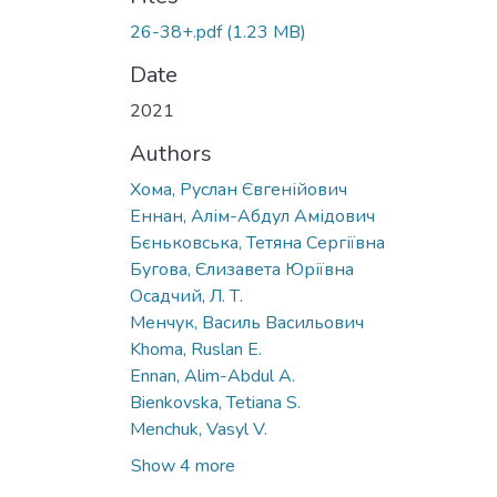
26-38+.pdf
(1.23 MB)
Date
2021
Authors
Хома, Руслан Євгенійович
Еннан, Алім-Абдул Амідович
Бєньковська, Тетяна Сергіївна
Бугова, Єлизавета Юріївна
Осадчий, Л. Т.
Менчук, Василь Васильович
Khoma, Ruslan E.
Ennan, Alim-Abdul A.
Bienkovska, Tetiana S.
Menchuk, Vasyl V.
Show 4 more