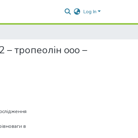
Log In
 – тропеолін ooo –
дослідження
 рівноваги в