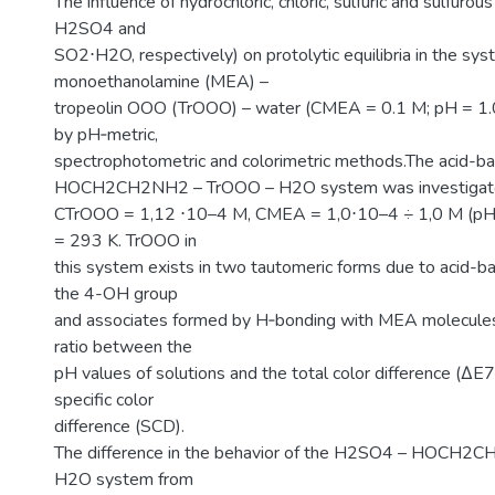
The influence of hydrochloric, chloric, sulfuric and sulfurou
H2SO4 and
SO2⋅H2O, respectively) on protolytic equilibria in the sy
monoethanolamine (MEA) –
tropeolin OOO (TrOOO) – water (CMEA = 0.1 M; pH = 1.0
by pH‑metric,
spectrophotometric and colorimetric methods.The acid-ba
HOCH2CH2NH2 – TrOOO – H2O system was investigat
CTrOOO = 1,12 ⋅10–4 М, CMEA = 1,0⋅10–4 ÷ 1,0 М (pH 
= 293 K. TrOOO in
this system exists in two tautomeric forms due to acid-ba
the 4-OH group
and associates formed by H‑bonding with MEA molecules. 
ratio between the
pH values of solutions and the total color difference (ΔE76
specific color
difference (SCD).
The difference in the behavior of the H2SO4 – HOCH2
H2O system from