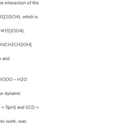
e interaction of the
3]2(SO4), which is
NH3](ClO4),
3NCH2СH2OH].
e and
– TrOOO – H2O
the dynamic
6 = f(pH) and SCD =
this work, was