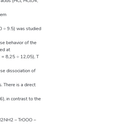
s acids (HCl, HClO4,
stem
 ÷ 9.5) was studied
se behavior of the
ed at
= 8,25 ÷ 12,05), T
se dissociation of
There is a direct
), in contrast to the
CH2NH2 – TrOOO –