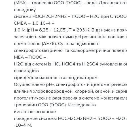
(MEA) – тропеолін ООО (TrOOO) – вода. Досліджено
поведінку
системи HOCH2CH2NH2 – TrOOO – H2O при CTrOOO =
CMEA = 1,0⋅10–4 ÷
1,0 М (pH = 8,25 ÷ 12,05), T = 293 К. Відзначена пря
залежність між значеннями pH розчинів та повною
відмінностю (ΔE76). Суттєва відмінність
спектрофотометричної та кольорометричної поведі
MEA – TrOOO –
H2O від систем із HCl, HClO4 та H 2SO4 зумовлена
взаємодією
сірко(IV)оксианіонів із азоіндикатором.
Осуществлено рН-, спектрофото- и цветометрическ
влияния хлороводородной, хлорной, серной и серни
протолитические равновесия в системе моноэтанол
тропеолин ООО (TrOOO). Исследовано
кислотно-основное
поведение системы HOCH2CH2NH2 – TrOOO – H2O п
⋅10–4 М,