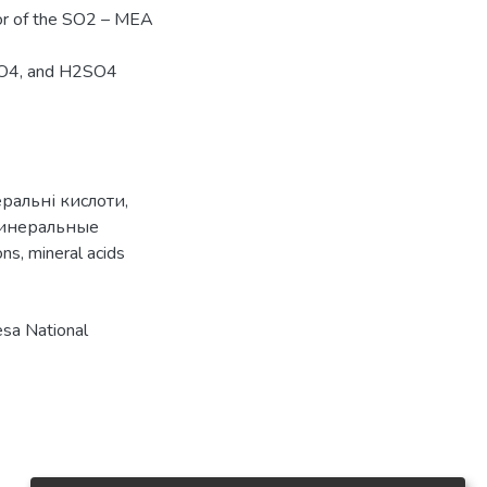
ior of the SO2 – MEA
ClO4, and H2SO4
еральні кислоти
,
инеральные
ons
,
mineral acids
sa National