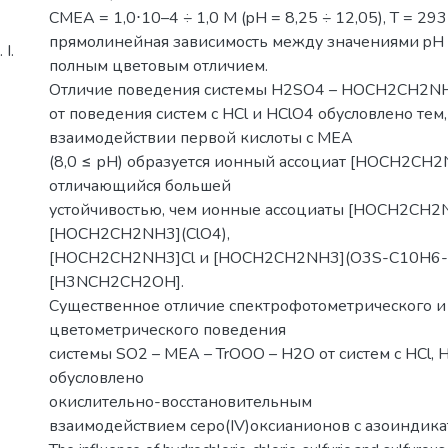
CMEA = 1,0⋅10–4 ÷ 1,0 М (pH = 8,25 ÷ 12,05), T = 29
прямолинейная зависимость между значениями pH 
І.
полным цветовым отличием.
Отличие поведения системы H2SO4 – HOCH2CH2NH
от поведения систем с HCl и HClO4 обусловлено тем,
взаимодействии первой кислоты с МЕА
(8,0 ≤ рН) образуется ионный ассоциат [HOCH2СH2
отличающийся большей
устойчивостью, чем ионные ассоциаты [HOCH2СH2
[HOCH2СH2NH3](ClO4),
[HOCH2СH2NH3]Cl и [HOCH2СH2NH3](O3S-C10H6
[H3NCH2СH2OH].
Существенное отличие спектрофотометрического и
цветометрического поведения
системы SO2 – MEA – TrOOO – H2O от систем с HCl,
обусловлено
окислительно-восстановительным
взаимодействием серо(IV)оксианионов с азоиндика