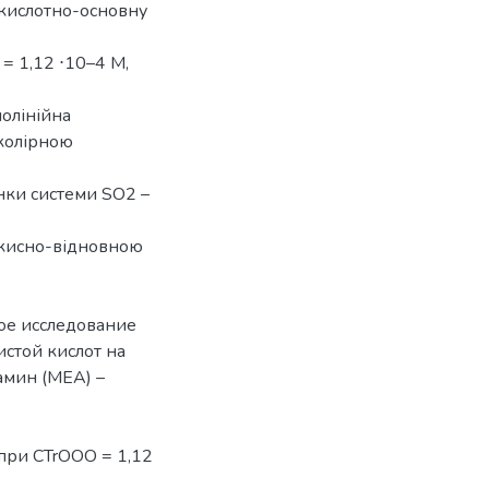
 кислотно-основну
 1,12 ⋅10–4 М,
молінійна
 колірною
нки системи SO2 –
 окисно-відновною
ое исследование
стой кислот на
амин (MEA) –
ри CTrOOO = 1,12