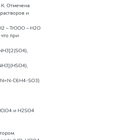
3 К. Отмечена
растворов и
2 – TrOOO – H2O
 что при
NH3]2(SO4),
NH3](HSO4),
-N=N-C6H4-SO3)
 HClO4 и H2SO4
тором.