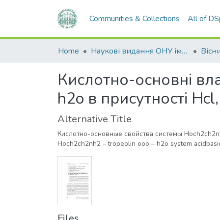
Communities & Collections
All of D
Home
Наукові видання ОНУ імені І. І. Мечникова
Кислотно-основні вла
h2o в присутності Hcl,
Alternative Title
Кислотно-основные свойства системы Hoch2ch2nh2
Hoch2ch2nh2 – tropeolin ooo – h2o system acidbasic
Files