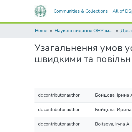
Communities & Collections
All of D
Home
Наукові видання ОНУ імені І. І. Мечникова
Узагальнення умов у
швидкими та повiльн
dc.contributor.author
Бойцова, Ірина 
dc.contributor.author
Бойцова, Ирина
dc.contributor.author
Boitsova, Iryna A.