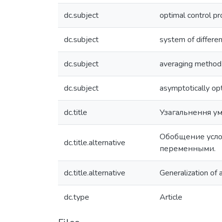
dc.subject
optimal control p
dc.subject
system of differen
dc.subject
averaging method
dc.subject
asymptotically opt
dc.title
Узагальнення ум
Обобщение усло
dc.title.alternative
переменными.
dc.title.alternative
Generalization of 
dc.type
Article