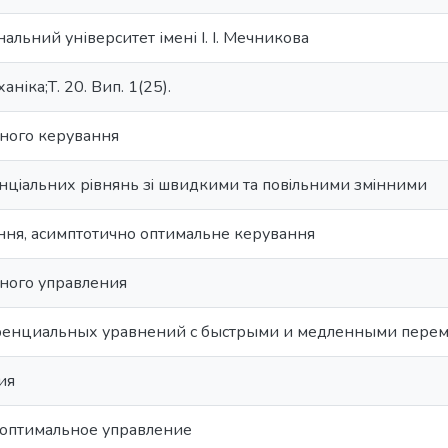
альний університет імені І. І. Мечникова
аніка;Т. 20. Вип. 1(25).
ьного керування
цiальних рiвнянь зi швидкими та повiльними змiнними
ння, асимптотично оптимальне керування
ьного управления
ренциальных уравнений с быстрыми и медленными пере
ия
 оптимальное управление