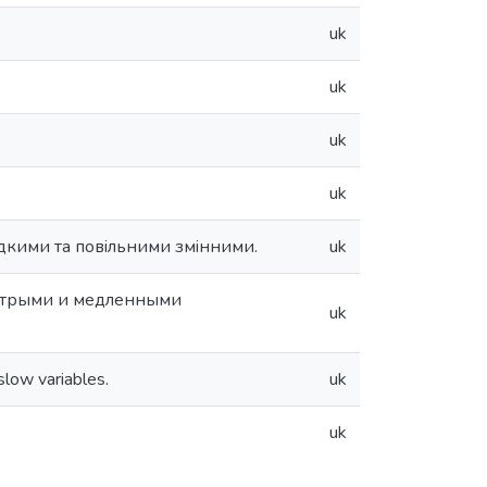
uk
uk
uk
uk
дкими та повiльними змiнними.
uk
ыстрыми и медленными
uk
slow variables.
uk
uk