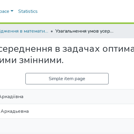
Space
Statistics
Дослiдження в математицi i механiцi
Узагальнення умов усереднення в задачах оптимального керування зi швидкими та повiльними змiнними.
середнення в задачах оптима
ими змiнними.
Simple item page
Аркадіївна
 Аркадьевна