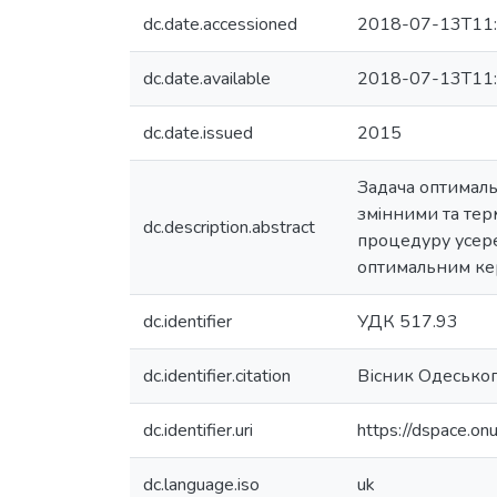
dc.date.accessioned
2018-07-13T11:
dc.date.available
2018-07-13T11:
dc.date.issued
2015
Задача оптималь
змiнними та тер
dc.description.abstract
процедуру усере
оптимальним кер
dc.identifier
УДК 517.93
dc.identifier.citation
Вісник Одеського
dc.identifier.uri
https://dspace.o
dc.language.iso
uk