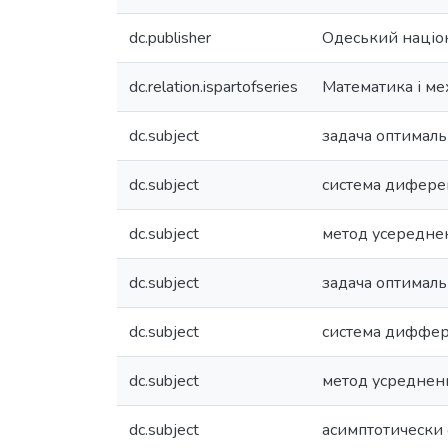
dc.publisher
Одеський націон
dc.relation.ispartofseries
Математика і мех
dc.subject
задача оптимал
dc.subject
система диферен
dc.subject
метод усередне
dc.subject
задача оптимал
dc.subject
система диффе
dc.subject
метод усреднен
dc.subject
асимптотически