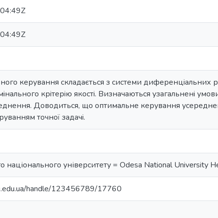
04:49Z
04:49Z
ного керування складається з системи диференцiальних р
мiнального крiтерiю якостi. Визначаються узагальненi умо
днення. Доводиться, що оптимальне керування усереднено
уванням точної задачi.
 національного університету = Odesa National University He
nu.edu.ua/handle/123456789/17760