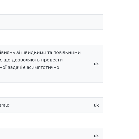
iвнянь зi швидкими та повiльними
ви, що дозволяють провести
uk
ї задачi є асимптотично
rald
uk
uk