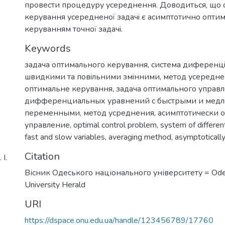
провести процедуру усереднення. Доводиться, що
керування усередненої задачi є асимптотично опти
керуванням точної задачi.
Keywords
задача оптимального керування
,
система диференцi
швидкими та повiльними змiнними
,
метод усередне
оптимальне керування
,
задача оптимального управ
дифференциальных уравнений с быстрыми и мед
переменными
,
метод усреднения
,
асимптотически 
управление
,
optimal control problem
,
system of differen
fast and slow variables
,
averaging method
,
asymptotically
Citation
І.
Вісник Одеського національного університету = Ode
University Herald
URI
https://dspace.onu.edu.ua/handle/123456789/17760