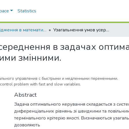
Space
Statistics
Дослiдження в математицi i механiцi
Узагальнення умов усереднення в задачах оптимального керування зi швидкими та повiльними змiнними.
середнення в задачах оптима
ими змiнними.
ального управления с быстрыми и медленными переменными.
 control problem with fast and slow variables.
Abstract
Задача оптимального керування складається з сист
диференцiальних рiвнянь зi швидкими та повiльни
термiнального крiтерiю якостi. Визначаються узагал
дозволяють