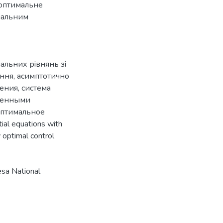
 оптимальне
мальним
альних рiвнянь зi
ння, асимптотично
ления
,
система
ленными
оптимальное
tial equations with
 optimal control
sa National