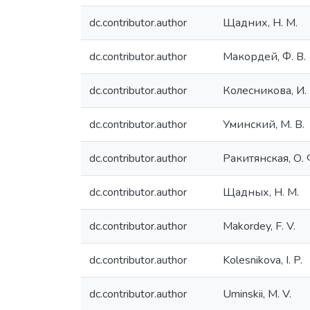
dc.contributor.author
Щадних, Н. М.
dc.contributor.author
Макордей, Ф. В.
dc.contributor.author
Колесникова, И. 
dc.contributor.author
Уминский, М. В.
dc.contributor.author
Ракитянская, О. 
dc.contributor.author
Щадных, Н. М.
dc.contributor.author
Makordey, F. V.
dc.contributor.author
Kolesnikova, I. P.
dc.contributor.author
Uminskii, M. V.