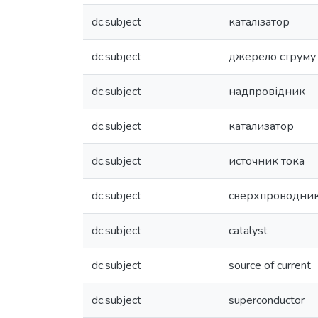
dc.subject
каталізатор
dc.subject
джерело струму
dc.subject
надпровідник
dc.subject
катализатор
dc.subject
источник тока
dc.subject
сверхпроводни
dc.subject
catalyst
dc.subject
source of current
dc.subject
superconductor