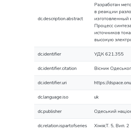
Разработан мето
в реакции разл
dc.description.abstract
изготовленный 
Процесс синтез
источников тока
высокую электро
dc.identifier
УДК 621.355
dc.identifier.citation
Вісник Одеськог
dc.identifier.uri
https://dspace.o
dc.language.iso
uk
dc.publisher
Одеський націон
dc.relation.ispartofseries
Хімія;Т. 5, Вип. 2