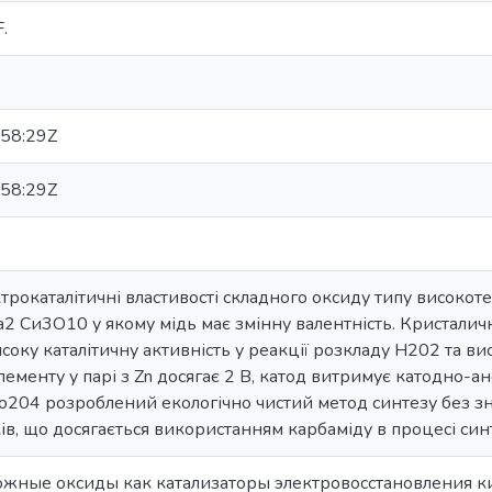
F.
58:29Z
58:29Z
трокаталітичні властивості складного оксиду типу високо
Са2 Си3О10 у якому мідь має змінну валентність. Кристали
соку каталітичну активність у реакції розкладу Н202 та в
лементу у парі з Zn досягає 2 В, катод витримує катодно-
Со204 розроблений екологічно чистий метод синтезу без з
ів, що досягається використанням карбаміду в процесі синт
ожные оксиды как катализаторы электровосстановления к