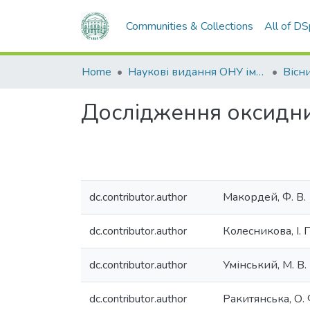
Communities & Collections
All of D
Home
Наукові видання ОНУ імені І. І. Мечникова
Дослідження оксидни
dc.contributor.author
Макордей, Ф. В.
dc.contributor.author
Колесникова, І. П
dc.contributor.author
Умінський, М. В.
dc.contributor.author
Ракитянська, О. 