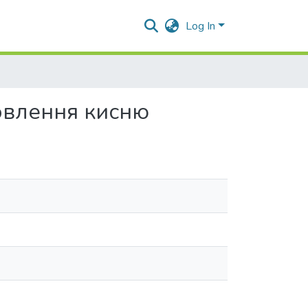
Log In
овлення кисню