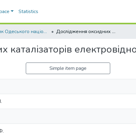
Space
Statistics
Вісник Одеського національного університету. Хімія
Дослідження оксидних каталізаторів електровідновлення кисню
х каталізаторів електровідн
Simple item page
.
Ф.