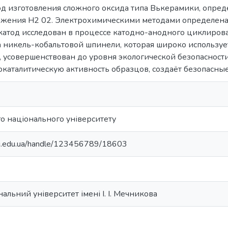
д изготовления сложного оксида типа Вькерамики, опреде
ожения Н2 02. Электрохимическими методами определена 
катод исследован в процессе катодно-анодного циклиров
а никель-кобальтовой шпинели, которая широко используе
, усовершенствован до уровня экологической безопасности
каталитическую активность образцов, создаёт безопасные
о національного університету
nu.edu.ua/handle/123456789/18603
альний університет імені І. І. Мечникова