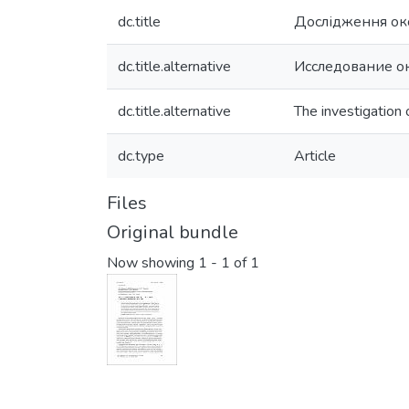
dc.title
Дослідження ок
dc.title.alternative
Исследование о
dc.title.alternative
The investigation 
dc.type
Article
Files
Original bundle
Now showing
1 - 1 of 1