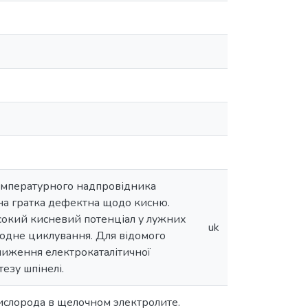
температурного надпровідника
чна гратка дефектна щодо кисню.
исокий кисневий потенціал у лужних
uk
анодне циклування. Для відомого
ниження електрокаталітичної
езу шпінелі.
ислорода в щелочном электролите.