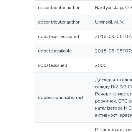
dc.contributor.author
Rakityanskaja, O. 
dc.contributor.author
Uminskii, M. V.
dc.date.accessioned
2018-09-05T07:
dc.date.available
2018-09-05T07:
dc.date.issued
2000
Досліджені елек
складу Ві2 Sr2 
Речовина має ви
dc.description.abstract
розчинах. ЕРС е
каталізатора Nі
активності зразк
Исследованы сл