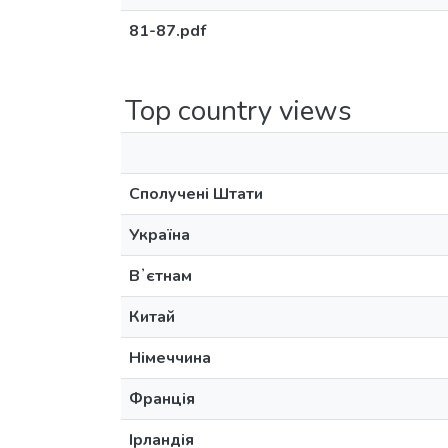
81-87.pdf
Top country views
Сполучені Штати
Україна
Вʼєтнам
Китай
Німеччина
Франція
Ірландія