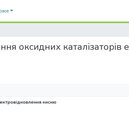
Space
дження оксидних каталізаторів
лектровідновлення кисню