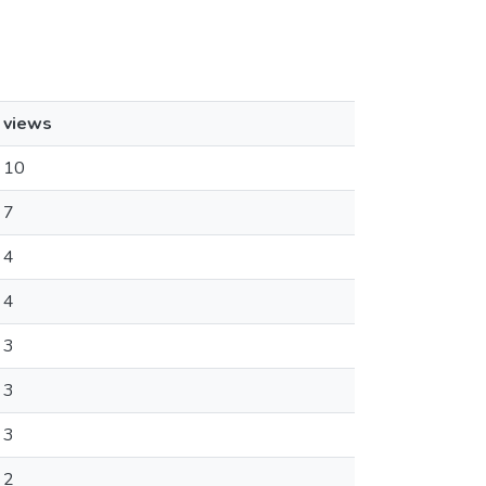
views
10
7
4
4
3
3
3
2