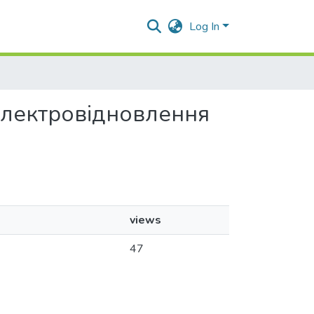
Log In
 електровідновлення
views
47