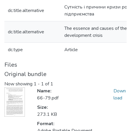
Сутність і причини кризи роз
dc.title.alternative
підприємства
The essence and causes of the e
dc.title.alternative
development crisis
dc.type
Article
Files
Original bundle
Now showing
1 - 1 of 1
Name:
Down
66-79.pdf
load
Size:
273.1 KB
Format:
Adobe Portable Document