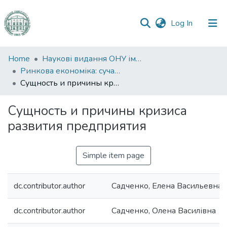
(current)
Log In
Communities
Home
Наукові видання ОНУ імені І. І. Мечникова
&
Ринкова економіка: сучасна теорія і практика управління
Collections
Сущность и причины кризиса развития предприятия
All of DSpace
Сущность и причины кризиса
развития предприятия
Statistics
Simple item page
dc.contributor.author
Садченко, Елена Васильевна
dc.contributor.author
Садченко, Олена Василівна