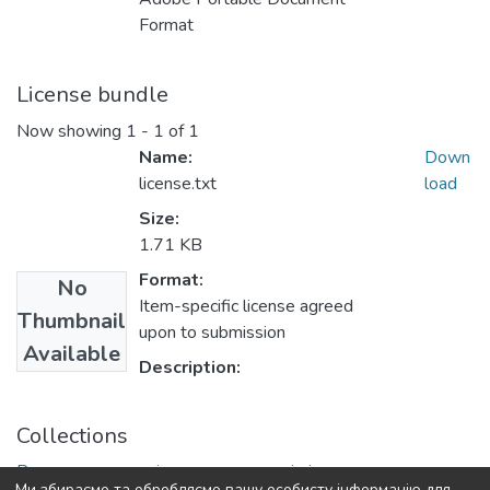
Format
License bundle
Now showing
1 - 1 of 1
Name:
Down
license.txt
load
Size:
1.71 KB
Format:
No
Item-specific license agreed
Thumbnail
upon to submission
Available
Description:
Collections
Ринкова економіка: сучасна теорія і практика
Ми збираємо та обробляємо вашу особисту інформацію для