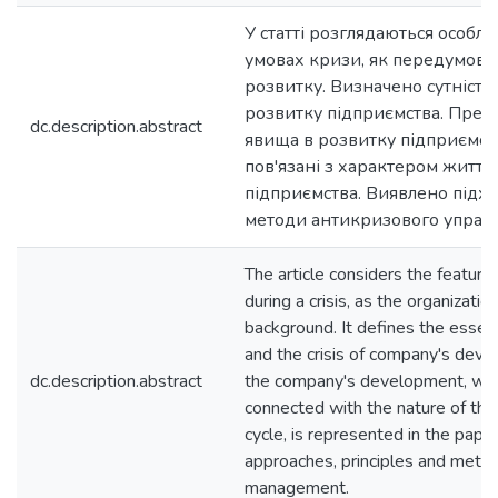
У статті розглядаються особли
умовах кризи, як передумови
розвитку. Визначено сутність
розвитку підприємства. Предс
dc.description.abstract
явища в розвитку підприємства
пов'язані з характером життє
підприємства. Виявлено підхо
методи антикризового управл
The article considers the featu
during a crisis, as the organizat
background. It defines the essen
and the crisis of company's devel
dc.description.abstract
the company's development, whic
connected with the nature of the 
cycle, is represented in the paper
approaches, principles and method
management.