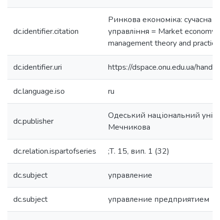
Ринкова економіка: сучасна те
dc.identifier.citation
управління = Market economy:
management theory and practice
dc.identifier.uri
https://dspace.onu.edu.ua/han
dc.language.iso
ru
Одеський національний універс
dc.publisher
Мечникова
dc.relation.ispartofseries
;Т. 15, вип. 1 (32)
dc.subject
управление
dc.subject
управление предприятием