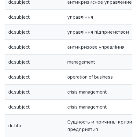
dc.subject
антикризисное управление
dc.subject
управління
dc.subject
управління підприємством
dc.subject
антикризове управління
dc.subject
management
dc.subject
operation of business
dc.subject
crisis management
dc.subject
crisis management
Сущность и причины кризиса
dc.title
предприятия