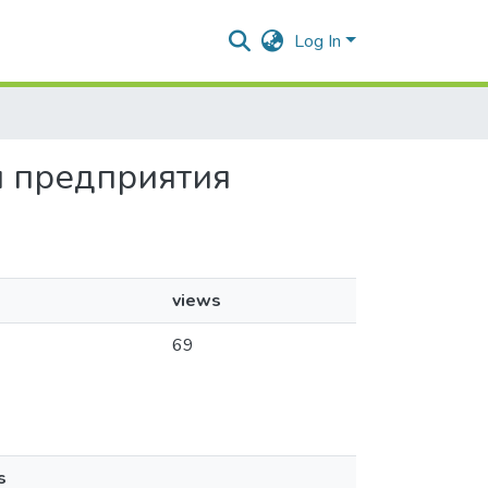
Log In
ия предприятия
views
69
s