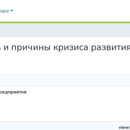
Space
сть и причины кризиса развит
предприятия
view