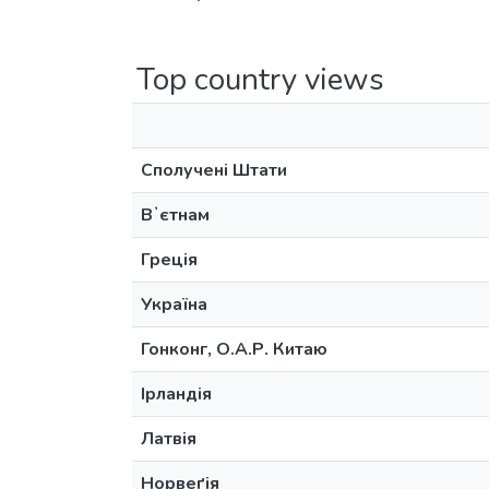
Top country views
Сполучені Штати
Вʼєтнам
Греція
Україна
Гонконг, О.А.Р. Китаю
Ірландія
Латвія
Норвеґія