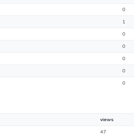
0
1
0
0
0
0
0
views
47