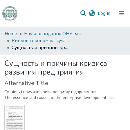
(current)
Log In
Communities
Home
Наукові видання ОНУ імені І. І. Мечникова
&
Ринкова економіка: сучасна теорія і практика управління
Collections
Сущность и причины кризиса развития предприятия
All of DSpace
Сущность и причины кризиса
развития предприятия
Statistics
Alternative Title
Сутність і причини кризи розвитку підприємства
The essence and causes of the enterprise development crisis