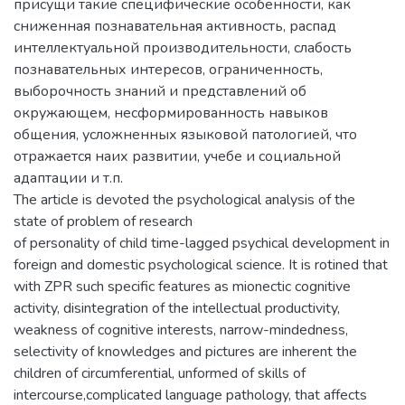
присущи такие специфические особенности, как
сниженная познавательная активность, распад
интеллектуальной производительности, слабость
познавательных интересов, ограниченность,
выборочность знаний и представлений об
окружающем, несформированность навыков
общения, усложненных языковой патологией, что
отражается наих развитии, учебе и социальной
адаптации и т.п.
The article is devoted the psychological analysis of the
state of problem of research
of personality of child time-lagged psychical development in
foreign and domestic psychological science. It is rotined that
with ZPR such specific features as mionectic cognitive
activity, disintegration of the intellectual productivity,
weakness of cognitive interests, narrow-mindedness,
selectivity of knowledges and pictures are inherent the
children of circumferential, unformed of skills of
intercourse,complicated language pathology, that affects