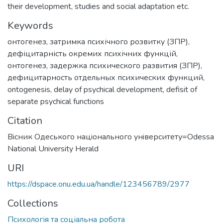
their development, studies and social adaptation etc.
Keywords
онтогенез
,
затримка психічного розвитку (ЗПР)
,
дефіцитарність окремих психічних функцій
,
онтогенез
,
задержка психического развития (ЗПР)
,
дефицитарность отдельных психических функций
,
ontogenesis
,
delay of psychical development
,
defisit of
separate psychical functions
Citation
Вiсник Одеського нацiонального унiверситету=Odessa
National University Herald
URI
https://dspace.onu.edu.ua/handle/123456789/2977
Collections
Психологія та соціальна робота