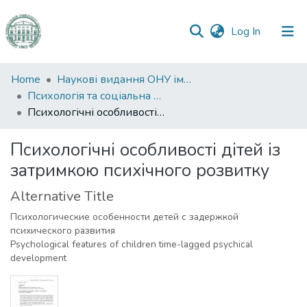
(current)
Log In
Communities
Home
Наукові видання ОНУ імені І. І. Мечникова
&
Психологія та соціальна робота
Collections
Психологічні особливості дітей із затримкою психічного розвитку
All of DSpace
Психологічні особливості дітей із
затримкою психічного розвитку
Statistics
Alternative Title
Психологические особенности детей с задержкой
психического развития
Psychological features of children time-lagged psychical
development