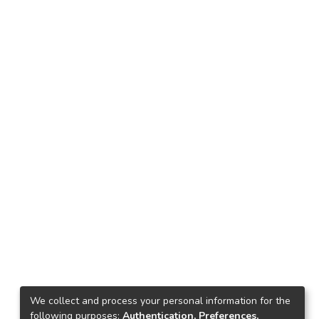
We collect and process your personal information for the
following purposes:
Authentication, Preferences,