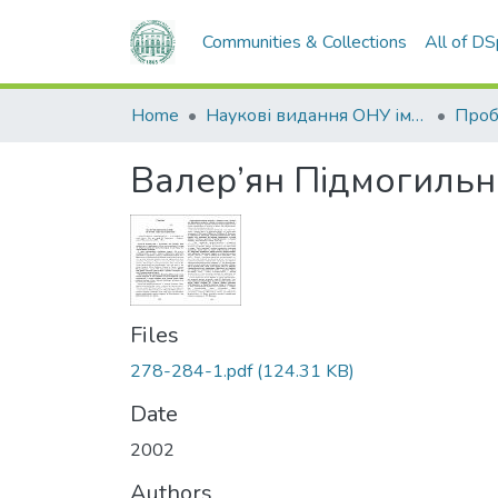
Communities & Collections
All of D
Home
Наукові видання ОНУ імені І. І. Мечникова
Валер’ян Підмогильн
Files
278-284-1.pdf
(124.31 KB)
Date
2002
Authors