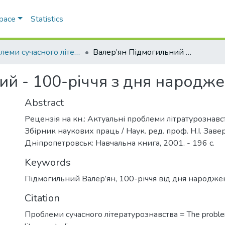
Space
Statistics
Проблеми сучасного літературознавства
Валер’ян Підмогильний - 100-річчя з дня народження
ий - 100-річчя з дня народж
Abstract
Рецензія на кн.: Актуальні проблеми літратурознавств
Збірник наукових праць / Наук. ред. проф. Н.І. Заве
Дніпропетровськ: Навчальна книга, 2001. - 196 с.
Keywords
Підмогильний Валер’ян
,
100-річчя від дня народже
Citation
Проблеми сучасного літературознавства = The proble