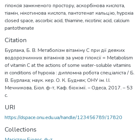
гiпоксiя замкненого простору
,
аскорбiнова кислота
,
тiамiн
,
нiкотинова кислота
,
пантотенат кальцію
,
hypoxia
closed space
,
ascorbic acid
,
thiamine
,
nicotinic acid
,
calcium
pantothenate
Citation
Бурлака, Б. В. Метаболізм вітаміну С при дії деяких
водорозчинних вітамінів за умов гіпоксії = Metabolism
of vitamin C at the actions of some water-soluble vitamins
in conditions of hypoxia : дипломна робота спеціаліста / Б.
В. Бурлака; наук. кер. О. К. Будняк; ОНУ ім. І.І.
Мечникова, Біол. ф-т, Каф. біохімії. – Одеса, 2017. – 53
с.
URI
https://dspace.onu.edu.ua/handle/123456789/17820
Collections
Магістри Біолог. ф-т