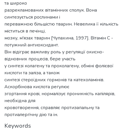
та широко
разрекламованих вiтамiнних сполук. Вона
синтезується рослинами i
переважною бiльшiстю тварин. Невелика її кiлькiсть
мiститься в печiнцi,
мозку, м'язах тварин [Чупахина, 1997]. Вiтамiн C -
потужний антиоксидант.
Вiн вiдiграє важливу роль у регуляцiї окисно-
вiдновних процесiв, бере участь
у синтезi колагену та проколагену, обмiнi фолiєвої
кислоти та залiза, а також
синтезi стероїдних гормонiв та катехоламiнiв.
Аскорбiнова кислота регулює
згортання кровi, нормалiзує проникнiсть капiлярiв,
необхiдна для
кровотворення, справляє протизапальну та
протиалергiчну дiю та iн.
Keywords