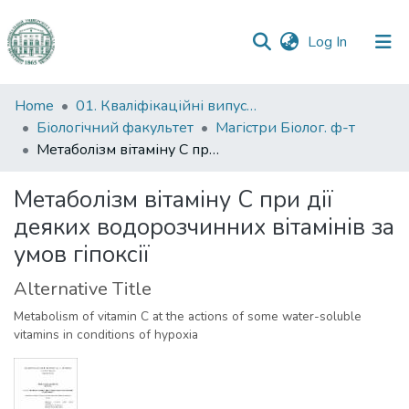
(current)
Log In
Communities
Home
01. Кваліфікаційні випускні роботи здобувачів вищої освіти
&
Біологічний факультет
Магістри Біолог. ф-т
Collections
Метаболізм вітаміну С при дії деяких водорозчинних вітамінів за умов гіпоксії
All of DSpace
Метаболізм вітаміну С при дії
деяких водорозчинних вітамінів за
Statistics
умов гіпоксії
Alternative Title
Metabolism of vitamin C at the actions of some water-soluble
vitamins in conditions of hypoxia