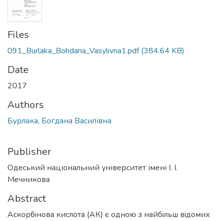
Files
091_Burlaka_Bohdana_Vasylivna1.pdf
(384.64 KB)
Date
2017
Authors
Бурлака, Богдана Василівна
Publisher
Одеський національний університет імені І. І.
Мечникова
Abstract
Аскорбiнова кислота (АК) є одною з найбiльш вiдомих