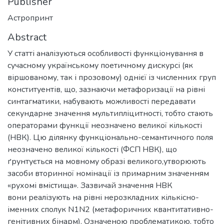
Publisher
Астропринт
Abstract
У статті аналізуються особливості функціонування в
сучасному українському поетичному дискурсі (як
віршованому, так і прозовому) однієї із численних груп
конституентів, що, зазнаючи метафоризації на рівні
синтагматики, набувають можливості передавати
секундарне значення мультипліцитності, тобто стають
операторами функції неозначено великої кількості
(НВК). Цю ділянку функціонально-семантичного поля
неозначено великої кількості (ФСП НВК), що
ґрунтується на мовному образі великого,утворюють
засоби вторинної номінації із примарним значенням
«рухомі вмістища». Зазвичай значення НВК
вони реалізують на рівні нерозкладних кількісно-
іменних сполук N1N2 (метафоричних квантитативно-
генітивних бінарм). Означеною проблематикою, тобто