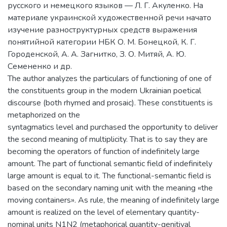
русского и немецкого языков — Л. Г. Акуленко. На
материале украинской художественной речи начато
изучение разноструктурных средств выражения
понятийной категории НБК О. М. Бонецкой, К. Г.
Городенской, А. А. Загнитко, З. О. Митяй, А. Ю.
Семененко и др.
The author analyzes the particulars of functioning of one of
the constituents group in the modern Ukrainian poetical
discourse (both rhymed and prosaic). These constituents is
metaphorized on the
syntagmatics level and purchased the opportunity to deliver
the second meaning of multiplicity. That is to say they are
becoming the operators of function of indefinitely large
amount. The part of functional semantic field of indefinitely
large amount is equal to it. The functional-semantic field is
based on the secondary naming unit with the meaning «the
moving containers». As rule, the meaning of indefinitely large
amount is realized on the level of elementary quantity-
nominal units N1N2 (metaphorical quantity-genitival