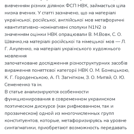
вивченням різних ділянок ФСП НВК, займається ціла
низка вчених. У статті зазначено, що на матеріалі
української, російської, англійської мов метафоричні
квантитативно-номінативні сполуки N1N2 із
значенням оцінки НВК опрацювали В. М.Вовк, С. О.
Швачко,на матеріалі російської та німецької мов — Л.
Г. Акуленко, на матеріалі українського художнього
мовлення
започатковане дослідження різноструктурних засобів
вираження поняттєвої категорії НВК О. М. Бонецькою,
К. Г. Городенською, А. П. Загнітком, З. О. Митяй, О. Ю.
Семененко та ін.
В статье анализируются особенности
функционирования в современном украинском
поэтическом дискурсе (как рифмованном, так и
прозаическом) одной из многочисленных групп
конституентов, которые, метафоризируясь на уровне
синтагматики, приобретают возможность передавать