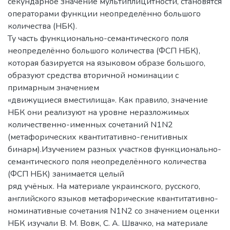
секундарное значение мультиплицитности, становятся
операторами функции неопределённо большого
количества (НБК).
Ту часть функционально-семантического поля
неопределённо большого количества (ФСП НБК),
которая базируется на языковом образе большого,
образуют средства вторичной номинации с
примарным значением
«движущиеся вместилища». Как правило, значение
НБК они реализуют на уровне неразложимых
количественно-именных сочетаний N1N2
(метафорических квантитативно-генитивных
бинарм).Изучением разных участков функционально-
семантического поля неопределённого количества
(ФСП НБК) занимается целый
ряд учёных. На материале украинского, русского,
английского языков метафорические квантитативно-
номинативные сочетания N1N2 со значением оценки
НБК изучали В. М. Вовк, С. А. Швачко, на материале