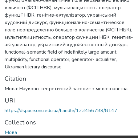
функціонально-семантичне поле неозначено великої
кількості (ФСП НВК)
,
мультипліцитність
,
оператор
функції НВК
,
генітив-актуалізатор
,
український
художній дискурс
,
функционально-семантическое
поле неопределённо большого количества (ФСП НБК)
,
мультиплицитность
,
оператор функции НБК
,
генитив-
актуализатор
,
украинский художественный дискурс
,
functional-semantic field of indefinitely large amount
,
multiplicity
,
functional operator
,
generator- actualizer
,
Ukrainian literary discourse
Citation
Мова: Науково-теоретичний часопис з мовознавства
URI
https://dspace.onu.edu.ua/handle/123456789/8147
Collections
Мова