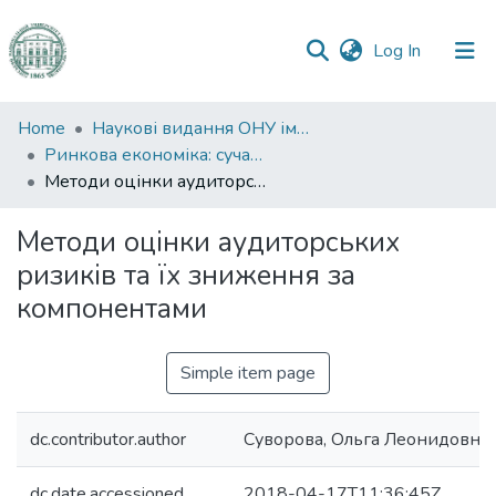
(current)
Log In
Communities
Home
Наукові видання ОНУ імені І. І. Мечникова
&
Ринкова економіка: сучасна теорія і практика управління
Collections
Методи оцінки аудиторських ризиків та їх зниження за компонентами
All of DSpace
Методи оцінки аудиторських
ризиків та їх зниження за
Statistics
компонентами
Simple item page
dc.contributor.author
Суворова, Ольга Леонидовна
dc.date.accessioned
2018-04-17T11:36:45Z