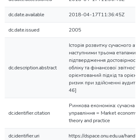
dc.date.available
2018-04-17T11:36:45Z
dc.date.issued
2005
Історія розвитку сучасного ау
наступними трьома етапами: п
підтвердження достовірності
dc.description.abstract
обліку та фінансової звітності
орієнтований підхід та орієн
ризик при здійсненні аудитор
46]
Ринкова економіка: сучасна те
dc.identifier.citation
управління = Market economy:
theory and practice
dc.identifier.uri
https://dspace.onu.edu.ua/han