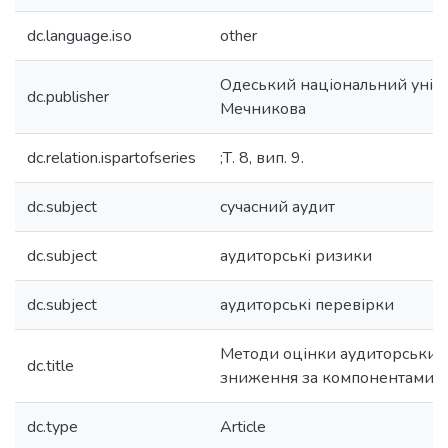
dc.language.iso
other
Одеський національний універс
dc.publisher
Мечникова
dc.relation.ispartofseries
;Т. 8, вип. 9.
dc.subject
сучасний аудит
dc.subject
аудиторські ризики
dc.subject
аудиторські перевірки
Методи оцінки аудиторських 
dc.title
зниження за компонентами
dc.type
Article