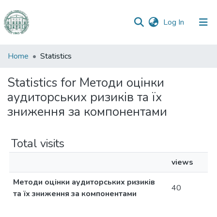
(current)
Log In
Communities
Home
Statistics
&
Collections
Statistics for Методи оцінки
аудиторських ризиків та їх
All of DSpace
зниження за компонентами
Total visits
views
Методи оцінки аудиторських ризиків
40
та їх зниження за компонентами