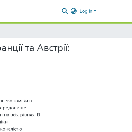
Log In
нції та Австрії:
ї економіки в
ве середовище
 на всіх рівнях. В
міки
сконалістю