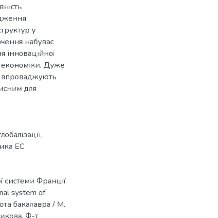
вність
адження
труктур у
ачення набуває
я інноваційної
ї економіки. Дуже
кі впроваджують
рисним для
лобалізації
,
тика ЕС
ї системи Франції
nal system of
бота бакалавра / М.
никова, Ф-т