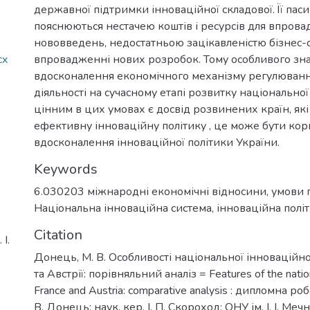
державної підтримки інноваційної складової. Її паси
пояснюються нестачею коштів і ресурсів для впров
нововведень, недостатньою зацікавленістю бізнес-с
cx
впровадженні нових розробок. Тому особливого зн
вдосконалення економічного механізму регулюванн
діяльності на сучасному етапі розвитку національно
цінним в цих умовах є досвід розвинених країн, я
ефективну інноваційну політику , це може бути ко
вдосконалення інноваційної політики України.
Keywords
6.030203 міжнародні економічні відносини
,
умови г
Національна інноваційна система
,
інноваційна полі
Citation
І.
Донець, М. В. Особливості національної інноваційно
та Австрії: порівняльний аналіз = Features of the natio
France and Austria: comparative analysis : дипломна ро
В. Донець; наук. кер. І. П. Скороход; ОНУ ім. І. І. Меч