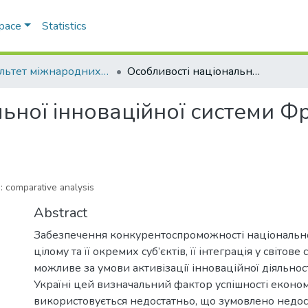
Space
Statistics
Факультет міжнародних відносин, політології та соціології
Особливості національної інноваційної системи Франції та Австрії: порівняльний аналіз
ної інноваційної системи Фра
: comparative analysis
Abstract
Забезпечення конкурентоспроможності національно
цілому та її окремих суб’єктів, її інтеграція у світо
можливе за умови активізації інноваційної діяльності
Україні цей визначальний фактор успішності еконо
використовується недостатньо, що зумовлено недо