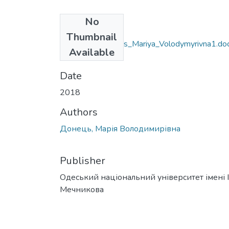
No
Files
Thumbnail
6.030203_Donets_Mariya_Volodymyrivna1.do
Available
(31.9 KB)
Date
2018
Authors
Донець, Марія Володимирівна
Publisher
Одеський національний університет імені І. 
Мечникова