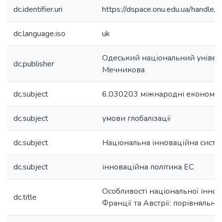
dc.identifier.uri
https://dspace.onu.edu.ua/hand
dc.language.iso
uk
Одеський національний університ
dc.publisher
Мечникова
dc.subject
6.030203 міжнародні економіч
dc.subject
умови глобалізації
dc.subject
Національна інноваційна систе
dc.subject
інноваційна політика ЕС
Особливості національної іннов
dc.title
Франції та Австрії: порівняльни