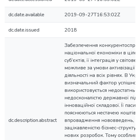
dc.date.available
2019-09-27T16:53:02Z
dc.date.issued
2018
Забезпечення конкурентоспро
національної економіки в цілом
суб’єктів, її інтеграція у світо
можливе за умови активізації і
діяльності на всіх рівнях. В Укр
визначальний фактор успішност
використовується недостатньо,
недосконалістю державної під
інноваційної складової. Її пасив
пояснюються нестачею коштів і 
dc.description.abstract
впровадження нововведень, н
зацікавленістю бізнес-структу
нових розробок. Тому особливо