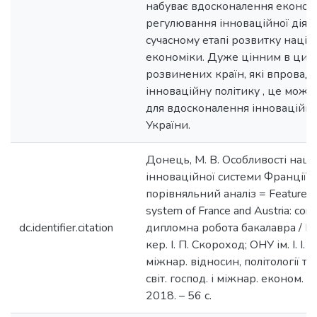
набуває вдосконалення економ
регулювання інноваційної діяль
сучасному етапі розвитку націо
економіки. Дуже цінним в цих 
розвинених країн, які впрова
інноваційну політику , це мож
для вдосконалення інноваційно
України.
Донець, М. В. Особливості наці
інноваційної системи Франції та
порівняльний аналіз = Features o
system of France and Austria: comp
dc.identifier.citation
дипломна робота бакалавра / М.
кер. І. П. Скороход; ОНУ ім. І. І
міжнар. відносин, політології та 
світ. господ. і міжнар. економ. в
2018. – 56 с.