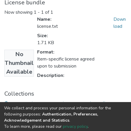
License bundle
Now showing
1 - 1 of 1
Name:
Down
license.txt
load
Size:
1.71 KB
Format:
No
Item-specific license agreed
Thumbnail
upon to submission
Available
Description:
Collections
Факультет міжнародних відносин, політології та
We collect and process your personal information for the
соціології
following purposes:
Authentication, Preferences,
Acknowledgement and Statistics
.
To learn more, please read our
privacy policy
.
DSpace software
copyright © 2009-2026
LYRASIS