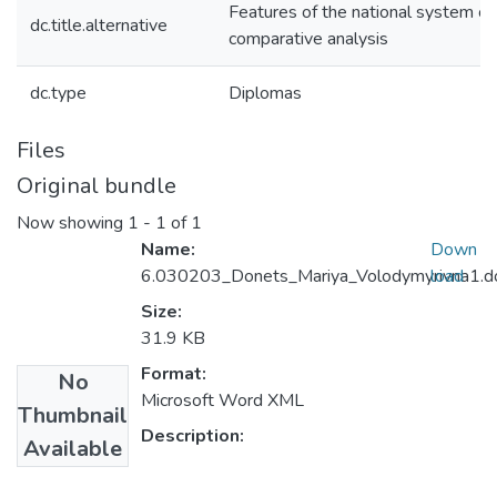
Features of the national system of
dc.title.alternative
comparative analysis
dc.type
Diplomas
Files
Original bundle
Now showing
1 - 1 of 1
Name:
Down
6.030203_Donets_Mariya_Volodymyrivna1.d
load
Size:
31.9 KB
Format:
No
Microsoft Word XML
Thumbnail
Description:
Available