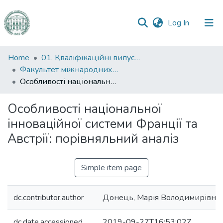
(current)
Log In
Communities
Home
01. Кваліфікаційні випускні роботи здобувачів вищої освіти
&
Факультет міжнародних відносин, політології та соціології
Collections
Особливості національної інноваційної системи Франції та Австрії: порівняльний аналіз
All of DSpace
Особливості національної
інноваційної системи Франції та
Statistics
Австрії: порівняльний аналіз
Simple item page
dc.contributor.author
Донець, Марія Володимирівна
dc.date.accessioned
2019-09-27T16:53:02Z