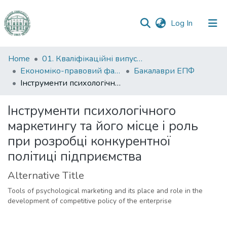
(current)
Log In
Communities
Home
01. Кваліфікаційні випускні роботи здобувачів вищої освіти
&
Економіко-правовий факультет
Бакалаври ЕПФ
Collections
Інструменти психологічного маркетингу та його місце і роль при розробці конкурентної політиці підприємства
All of DSpace
Інструменти психологічного
маркетингу та його місце і роль
Statistics
при розробці конкурентної
політиці підприємства
Alternative Title
Tools of psychological marketing and its place and role in the
development of competitive policy of the enterprise