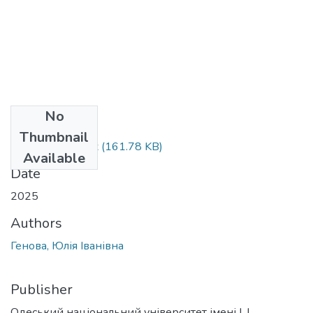
No
Files
Thumbnail
073_Генова.docx
(161.78 KB)
Available
Date
2025
Authors
Генова, Юлія Іванівна
Publisher
Одеський національний університет імені І. І.