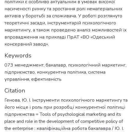
політики є особливо актуальним в умовах високої
насиченості ринку та зростання ролі нематеріальних
активів у боротьбі за споживача. У роботі розглянуто
теоретичні засади, інструментарій психологічного
маркетингу, а також проведено аналіз можливостей їх
впровадження на прикладі ПрАТ «ВО «Одеський
консервний завод».
Keywords
073 менеджмент
,
бакалавр
,
психологічний маркетинг
,
підприємство
,
конкурентна політика
,
система
управління
,
ефективність
Citation
Генова, Ю. І. Інструменти психологічного маркетингу та
його місце і роль при розробці конкурентної політиці
підприємства = Tools of psychological marketing and its
place and role in the development of competitive policy of
the enterprise : кваліфікаційна робота бакалавра / Ю. І.