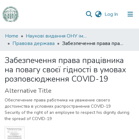
(current)
Log In
Communities
Home
Наукові видання ОНУ імені І. І. Мечникова
&
Правова держава
Забезпечення права працівника на повагу своєї гідності в умовах розповсюдження COVID-19
Collections
Забезпечення права працівника
All of DSpace
на повагу своєї гідності в умовах
розповсюдження COVID-19
Statistics
Alternative Title
Обеспечение права работника на уважение своего
достоинства в условиях распространения COVID-19
Security of the right of an employee to respect his dignity during
the spread of COVID-19