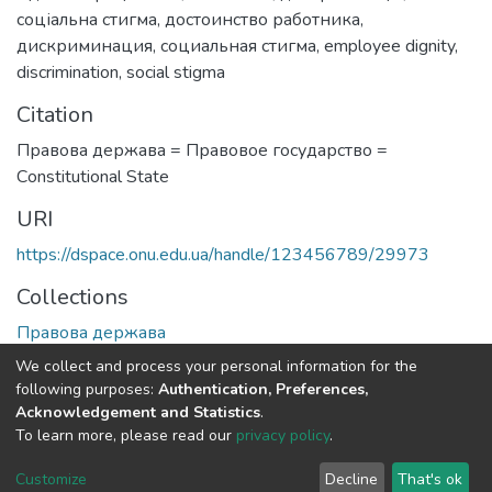
соціальна стигма
,
достоинство работника
,
дискриминация
,
социальная стигма
,
employee dignity
,
discrimination
,
social stigma
Citation
Правова держава = Правовое государство =
Сonstitutional State
URI
https://dspace.onu.edu.ua/handle/123456789/29973
Collections
Правова держава
We collect and process your personal information for the
Full item page
following purposes:
Authentication, Preferences,
Acknowledgement and Statistics
.
To learn more, please read our
privacy policy
.
DSpace software
copyright © 2009-2026
LYRASIS
Cookie
Privacy
End User
Send
Customize
Decline
That's ok