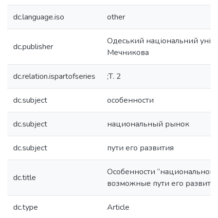
dc.language.iso
other
Одеський національний універс
dc.publisher
Мечникова
dc.relation.ispartofseries
;Т. 2
dc.subject
особенности
dc.subject
национальный рынок
dc.subject
пути его развития
Особенности “национального
dc.title
возможные пути его развити
dc.type
Article