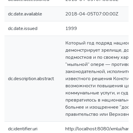
dc.date.available
2018-04-05T07:00:00Z
dc.date.issued
1999
Который год подряд национа
демонстрирует зрелище, дос
подмостков и по своему хара
“мыльной” опере — противос
законодательной, исполнител
dc.description.abstract
известного решения Констит
возможности повышения цен
коммунальные услуги, и судеб
превратилось в национальны
больнее и изощреннее “дост
правительство или Верховный
dc.identifier.uri
http://localhost:8080/xmlui/h