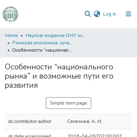
(current)
Log In
Communities
Home
Наукові видання ОНУ імені І. І. Мечникова
&
Ринкова економіка: сучасна теорія і практика управління
Collections
Особенности “национального рынка” и возможные пути его развития
All of DSpace
Особенности “национального
рынка” и возможные пути его
Statistics
развития
Simple item page
dc.contributor.author
Селезнев, А. И.
dc.date.accessioned
2018-04-05T07:00:00Z