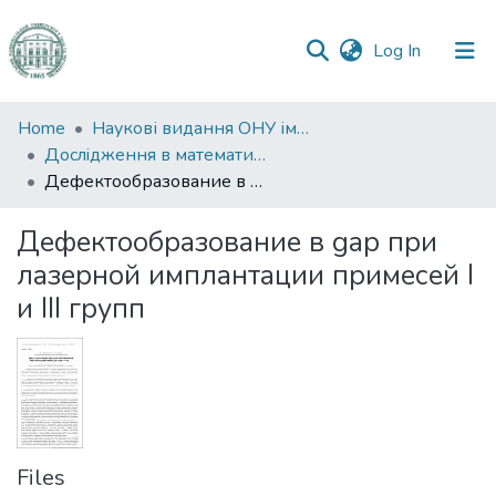
(current)
Log In
Communities
Home
Наукові видання ОНУ імені І. І. Мечникова
&
Дослiдження в математицi i механiцi
Collections
Дефектообразование в gap при лазерной имплантации примесей I и IIІ групп
All of DSpace
Дефектообразование в gap при
лазерной имплантации примесей I
Statistics
и IIІ групп
Files