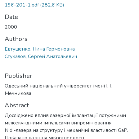
196-201-1.pdf
(282.6 KB)
Date
2000
Authors
Евтушенко, Нина Гермоновна
Стукалов, Сергей Анатольевич
Publisher
Одеський національний університет імені І. І.
Мечникова
Abstract
Досліджено вплив лазерної імплантації потужними
мілісекундними імпульсами випромінювання
N d -лазера на структуру і механічні властивості GaP.
Показано па,чіння мікротвердості