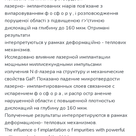
лазерно- імплантованих ніарів пов’язане з
випаровуванням ф о сф о р у , і розповсюдження
порушеної області з підвищеною г>'стиною
дислокацій на глибину до 160 мкм. Отримані
результати
інтерпретуються у рамках деформаційно - теплових
механізмів.
Исследовано влияние лазерной имплантации
мощными миллисекундными импульсами
излучения N d-лазера на структуру и механические
свойства GaP. Показано падение микротвердости
лазерно- имплантированных слоев связанное с
испарением ф о сф о р а , и распр остр анение
нарушенной области с повышенной плотностью
дислокаций на глубину до 160 мкм.
Полученные результаты интерпретируются в рамках
деформационо- тепловых механизмов.
The influence o f implantation o f impurities with powerful