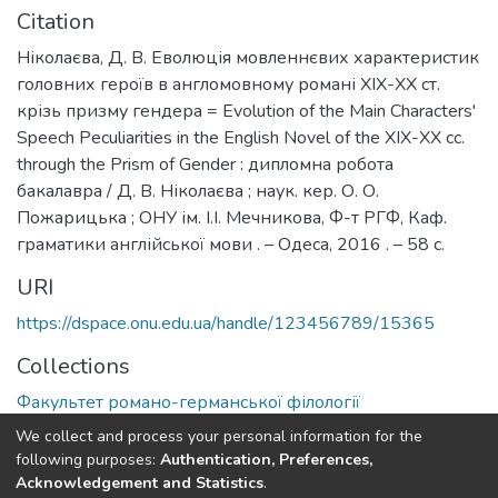
Citation
Ніколаєва, Д. В. Еволюція мовленнєвих характеристик
головних героїв в англомовному романі ХІХ-ХХ ст.
крізь призму гендера = Evolution of the Main Characters'
Speech Peculiarities in the English Novel of the XIX-XX cc.
through the Prism of Gender : дипломна робота
бакалавра / Д. В. Ніколаєва ; наук. кер. О. О.
Пожарицька ; ОНУ ім. І.І. Мечникова, Ф-т РГФ, Каф.
граматики англійської мови . – Одеса, 2016 . – 58 с.
URI
https://dspace.onu.edu.ua/handle/123456789/15365
Collections
Факультет романо-германської філології
We collect and process your personal information for the
Full item page
following purposes:
Authentication, Preferences,
Acknowledgement and Statistics
.