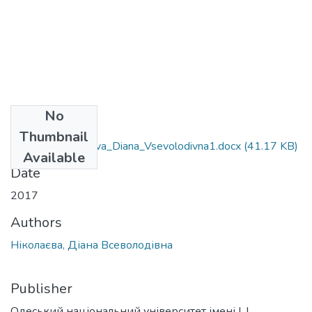
No
Files
Thumbnail
035.04_Nikolayeva_Diana_Vsevolodivna1.docx
(41.17 KB)
Available
Date
2017
Authors
Ніколаєва, Діана Всеволодівна
Publisher
Одеський національний університет імені І. І.