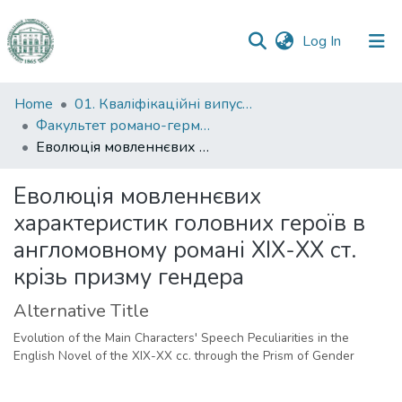
(current)
Log In
Communities
Home
01. Кваліфікаційні випускні роботи здобувачів вищої освіти
&
Факультет романо-германської філології
Collections
Еволюція мовленнєвих характеристик головних героїв в англомовному романі ХІХ-ХХ ст. крізь призму гендера
All of DSpace
Еволюція мовленнєвих
характеристик головних героїв в
Statistics
англомовному романі ХІХ-ХХ ст.
крізь призму гендера
Alternative Title
Evolution of the Main Characters' Speech Peculiarities in the
English Novel of the XIX-XX cc. through the Prism of Gender