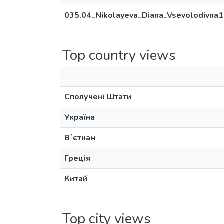
035.04_Nikolayeva_Diana_Vsevolodivna1
Top country views
Сполучені Штати
Україна
Вʼєтнам
Греція
Китай
Top city views