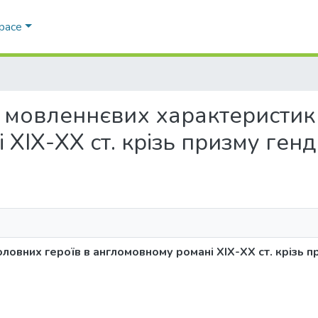
Space
ція мовленнєвих характеристик
ХІХ-ХХ ст. крізь призму ген
ловних героїв в англомовному романі ХІХ-ХХ ст. крізь 