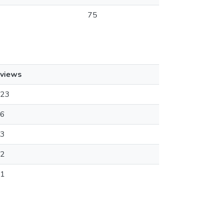
75
views
23
6
3
2
1