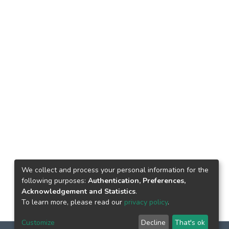
We collect and process your personal information for the
following purposes:
Authentication, Preferences,
Acknowledgement and Statistics
.
To learn more, please read our
privacy policy
.
Customize
Decline
That's ok