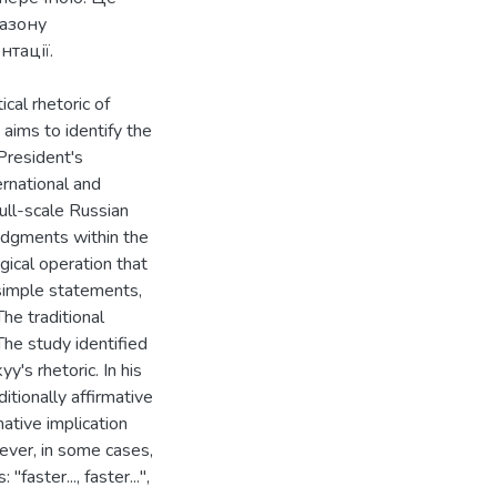
пазону
ical rhetoric of
aims to identify the
President's
ernational and
ull-scale Russian
judgments within the
gical operation that
simple statements,
he traditional
 The study identified
's rhetoric. In his
tionally affirmative
mative implication
owever, in some cases,
faster..., faster...",