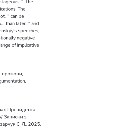
vantageous...". The
ications. The
not..." can be
, than later..." and
elenskyy's speeches,
itionally negative
range of implicative
,
промови
,
gumentation
,
овах Президента
/ Записки з
зарчук С. Л., 2025.