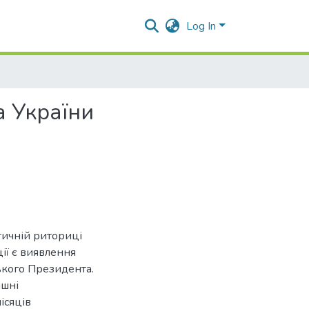
Log In
а України
ітичній риториці
ії є виявлення
ського Президента.
ішні
ісяців