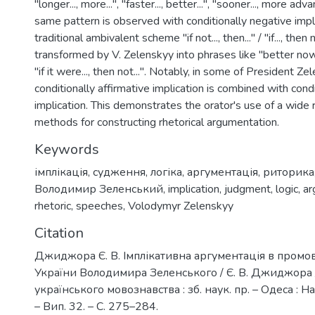
"longer..., more...", "faster..., better...", "sooner..., more ad
same pattern is observed with conditionally negative impl
traditional ambivalent scheme "if not..., then..." / "if..., then 
transformed by V. Zelenskyy into phrases like "better now...
"if it were..., then not...". Notably, in some of President Z
conditionally affirmative implication is combined with cond
implication. This demonstrates the orator's use of a wide 
methods for constructing rhetorical argumentation.
Keywords
імплікація
,
судження
,
логіка
,
аргументація
,
риторика
Володимир Зеленський
,
implication
,
judgment
,
logic
,
ar
rhetoric
,
speeches
,
Volodymyr Zelenskyy
Citation
Джиджора Є. В. Імплікативна аргументація в пром
України Володимира Зеленського / Є. В. Джиджора /
українського мовознавства : зб. наук. пр. – Одеса : На
– Вип. 32. – С. 275–284.