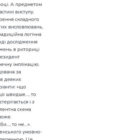
році. А предметом
стині виступу.
орення складного
тих висловлювань,
радиційна логічна
оді дослідження
жень в риториці
резидент
ечну імплікацію.
дована за
 в деяких
ріанти: «що
що швидше…, то
терігається і з
лентна схема
 може
би…, то не…».
енського умовно-
аперечною. Це