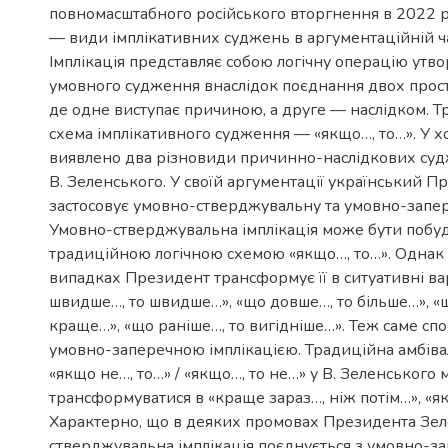
повномасштабного російського вторгнення в 2022 
— види імплікативних суджень в аргументаційній ча
Імплікація представляє собою логічну операцію утв
умовного судження внаслідок поєднання двох прос
де одне виступає причиною, а друге — наслідком. Т
схема імплікативного судження — «якщо…, то…». У х
виявлено два різновиди причинно-наслідкових суд
В. Зеленського. У своїй аргументації український П
застосовує умовно-стверджувальну та умовно-запер
Умовно-стверджувальна імплікація може бути побу
традиційною логічною схемою «якщо…, то…». Однак
випадках Президент трансформує її в ситуативні ва
швидше…, то швидше…», «що довше…, то більше…», «
краще…», «що раніше…, то вигідніше…». Теж саме спос
умовно-заперечною імплікацією. Традиційна амбіва
«якщо не…, то…» / «якщо…, то не…» у В. Зеленського
трансформуватися в «краще зараз…, ніж потім…», «як
Характерно, що в деяких промовах Президента Зел
стверджувальна імплікація поєднується з умовно-з