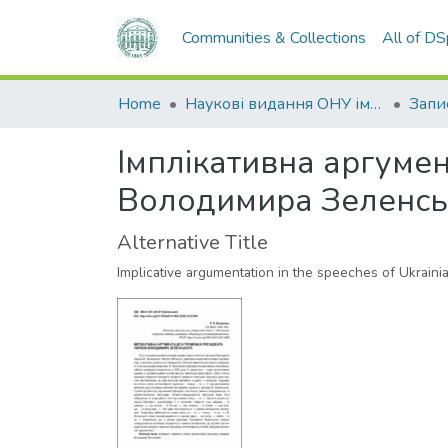
Communities & Collections
All of D
Home
Наукові видання ОНУ імені І. І. Мечникова
Імплікативна аргуме
Володимира Зеленсь
Alternative Title
Implicative argumentation in the speeches of Ukrain