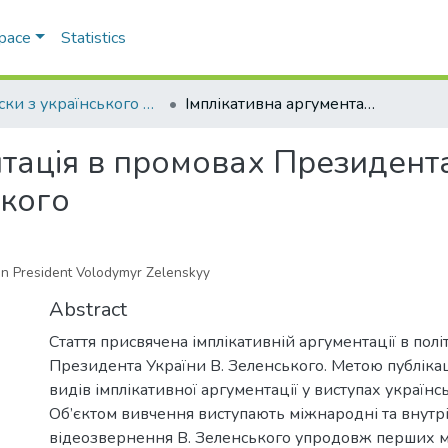
Space
Statistics
Записки з українського мовознавства
Імплікативна аргументація в промовах Президента України Володимира Зеленського
нтація в промовах Президент
кого
ian President Volodymyr Zelenskyy
Abstract
Стаття присвячена імплікативній аргументації в пол
Президента України В. Зеленського. Метою публікац
видів імплікативної аргументації у виступах україн
Об’єктом вивчення виступають міжнародні та внутр
відеозвернення В. Зеленського упродовж перших м