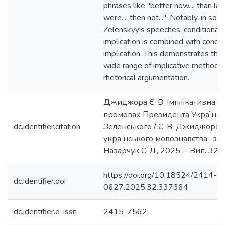
phrases like "better now..., than later
were..., then not...". Notably, in so
Zelenskyy's speeches, conditionally
implication is combined with condit
implication. This demonstrates the 
wide range of implicative methods 
rhetorical argumentation.
Джиджора Є. В. Імплікативна а
промовах Президента України
dc.identifier.citation
Зеленського / Є. В. Джиджора /
українського мовознавства : зб. 
Назарчук С. Л., 2025. – Вип. 32. 
https://doi.org/10.18524/2414-
dc.identifier.doi
0627.2025.32.337364
dc.identifier.e-issn
2415-7562