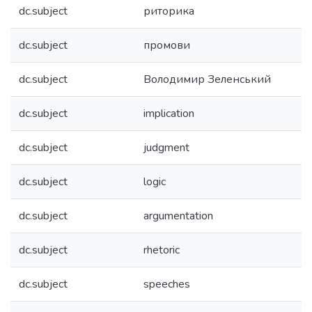
dc.subject
риторика
dc.subject
промови
dc.subject
Володимир Зеленський
dc.subject
implication
dc.subject
judgment
dc.subject
logic
dc.subject
argumentation
dc.subject
rhetoric
dc.subject
speeches