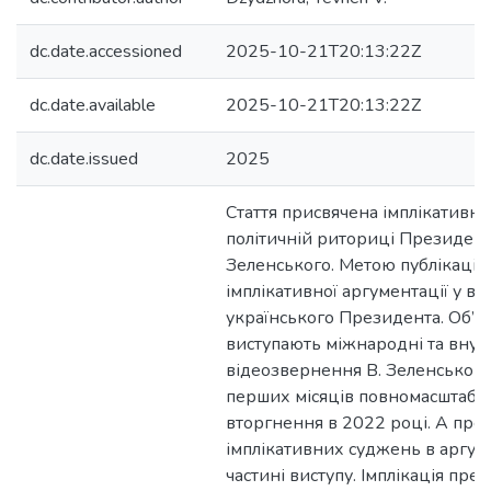
dc.date.accessioned
2025-10-21T20:13:22Z
dc.date.available
2025-10-21T20:13:22Z
dc.date.issued
2025
Стаття присвячена імплікативні
політичній риториці Президент
Зеленського. Метою публікації 
імплікативної аргументації у ви
українського Президента. Об’є
виступають міжнародні та внут
відеозвернення В. Зеленськог
перших місяців повномасштабно
вторгнення в 2022 році. А пр
імплікативних суджень в аргум
частині виступу. Імплікація пре