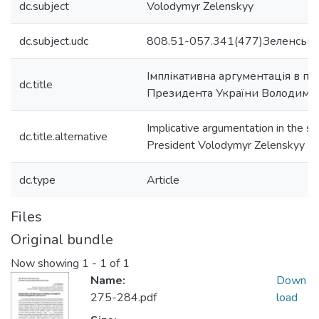
dc.subject
Volodymyr Zelenskyy
dc.subject.udc
808.51-057.341(477)Зеленськ
Імплікативна аргументація в п
dc.title
Президента України Володими
Implicative argumentation in the s
dc.title.alternative
President Volodymyr Zelenskyy
dc.type
Article
Files
Original bundle
Now showing
1 - 1 of 1
Name:
Down
275-284.pdf
load