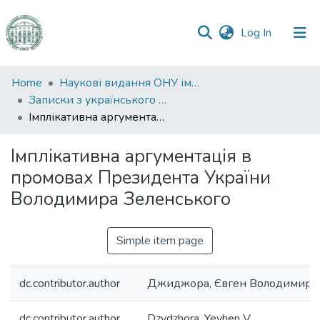
(current)
Log In
Communities
Home
Наукові видання ОНУ імені І. І. Мечникова
&
Записки з українського мовознавства
Collections
Імплікативна аргументація в промовах Президента України Володимира Зеленського
All of DSpace
Імплікативна аргументація в
промовах Президента України
Statistics
Володимира Зеленського
Simple item page
dc.contributor.author
Джиджора, Євген Володимиро
dc.contributor.author
Dzydzhora, Yevhen V.