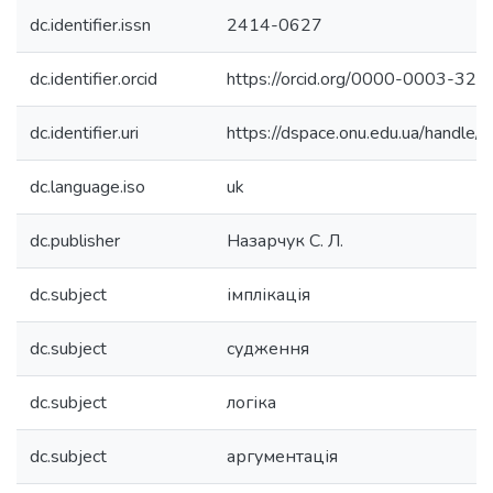
dc.identifier.issn
2414-0627
dc.identifier.orcid
https://orcid.org/0000-0003-32
dc.identifier.uri
https://dspace.onu.edu.ua/hand
dc.language.iso
uk
dc.publisher
Назарчук С. Л.
dc.subject
імплікація
dc.subject
судження
dc.subject
логіка
dc.subject
аргументація