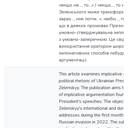
«якщо не…, то…» / «якщо…, то не…
Зеленського може трансформув
зараз…, ніж потім…», «якби…, то
що в деяких промовах Президе
умовно-стверджувальна імпліка
з умовно-заперечною. Це свідч
використання оратором широко
імплікативних способів побудо
аргументації.
This article examines implicative a
political rhetoric of Ukrainian Pre
Zelenskyy. The publication aims to 
of implicative argumentation found 
President's speeches. The object o
Zelenskyy's international and dome
addresses during the first months o
Russian invasion in 2022. The subje