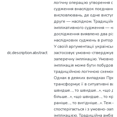
логічну операцію утворення ск
судження внаслідок поєднання
висловлювань, де одне виступа
друге — наслідком. Традиційна 
імплікативного судження — «якщ
дослідження виявлено два різ
наслідкових суджень в риториц
У своїй аргументації українсь
dc.description.abstract
застосовує умовно-стверджувал
заперечну імплікацію. Умовно
імплікація може бути побудован
традиційною логічною схемою «
Однак в деяких випадках Пре
трансформує її в ситуативні вар
швидше…, то швидше…», «що до
більше…», «що швидше…, то кра
раніше…, то вигідніше…». Теж с
спостерігається і з умовно-зап
імплікацією. Традиційна амбіва