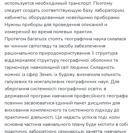
используется необходимый транспорт. Поэтому
следует создать соответствующую базу: лаборатории,
кабинеты, оборудованные новейшими приборами.
Нужны приборы для проведения описаний и
измерений во время полевых практик.
Протягом багатьох століть географічна наука склалася
як чинник світогляду та засобу забезпечення
раціонального природокористування. Її структура
віддзеркалює структуру географічної оболонки та
гармонізує навколишній світ людини. Складність
кожної із сфер Землі, їх будову, визначила кількість
галузевих та міжгалузевих географічних наук. Для
зберігання системності географічної освіти, в
державній програмі навчання професійного географа
повинні засвоюватися єдиний пакет дисциплін для
виховання комплексного та системного підходу до
практичної діяльності. Це надасть успіхів тоді, коли
основна частина навчального плану буде містити в собі
практичні, лабораторні, семінарські заняття, навчальні