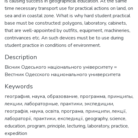
is causing success in geographical education. At the same
time necessary transport use for practical actions on land, on
sea and in coastal zone. What is why hard student practical
base must be constructed: polygons, laboratory, cabinets,
that are well-appointed by outfits, equipment, machineries,
contrivances etc. An such devices must be to use during
student practice in conditions of environment.
Description
Вiсник Одеського нацiонального унiверситету =
Вестник Одесского национального университета
Keywords
география
,
наука
,
образование
,
программа
,
принципы
,
лекции
,
лабораторные
,
практики
,
экспедиции
,
географія
,
наука
,
освіта
,
програма
,
принципи
,
лекції
,
лабораторії
,
практики
,
експедиції
,
geography
,
science
,
education
,
program
,
principle
,
lecturing
,
laboratory
,
practice
,
expedition