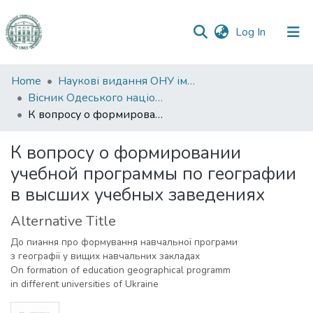
(current)
Log In
Communities
Home
Наукові видання ОНУ імені І. І. Мечникова
&
Вісник Одеського національного університету. Географічні та геологічні науки
Collections
К вопросу о формировании учебной программы по географии в высших учебных заведениях
All of DSpace
К вопросу о формировании
учебной программы по географии
Statistics
в высших учебных заведениях
Alternative Title
До пиання про формування навчальної програми
з географії у вищих навчальних закладах
On formation of education geographical programm
in different universities of Ukraine