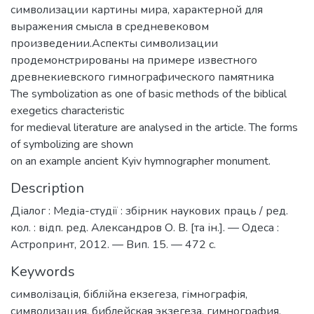
символизации картины мира, характерной для
выражения смысла в средневековом
произведении.Аспекты символизации
продемонстрированы на примере известного
древнекиевского гимнографического памятника
The symbolization as one of basic methods of the biblical
exegetics characteristic
for medieval literature are analysed in the article. The forms
of symbolizing are shown
on an example ancient Kyiv hymnographer monument.
Description
Діалог : Медіа-студії : збірник наукових праць / ред.
кол. : відп. ред. Александров О. В. [та ін.]. — Одеса :
Астропринт, 2012. — Вип. 15. — 472 с.
Keywords
символізація
,
біблійна екзегеза
,
гімнографія
,
символизация
,
библейская экзегеза
,
гимнография
,