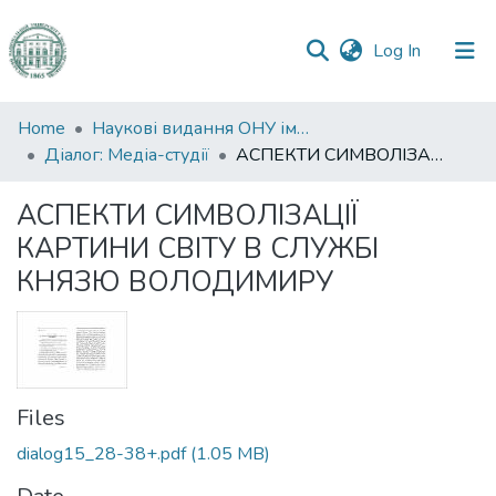
(current)
Log In
Communities
Home
Наукові видання ОНУ імені І. І. Мечникова
&
Діалог: Медіа-студії
АСПЕКТИ СИМВОЛІЗАЦІЇ КАРТИНИ СВІТУ В СЛУЖБІ КНЯЗЮ ВОЛОДИМИРУ
Collections
АСПЕКТИ СИМВОЛІЗАЦІЇ
All of DSpace
КАРТИНИ СВІТУ В СЛУЖБІ
КНЯЗЮ ВОЛОДИМИРУ
Statistics
Files
dialog15_28-38+.pdf
(1.05 MB)