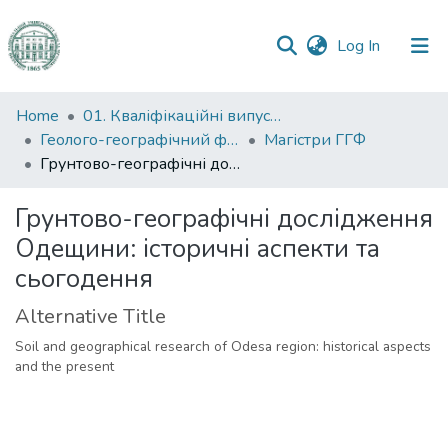
(current)
Log In
Communities
Home
01. Кваліфікаційні випускні роботи здобувачів вищої освіти
&
Геолого-географічний факультет
Магістри ГГФ
Collections
Грунтово-географічні дослідження Одещини: історичні аспекти та сьогодення
All of DSpace
Грунтово-географічні дослідження
Одещини: історичні аспекти та
Statistics
сьогодення
Alternative Title
Soil and geographical research of Odesa region: historical aspects
and the present