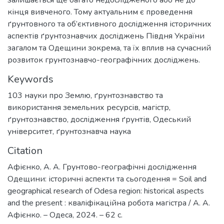
кінця вивченого. Тому актуальним є проведення
ґрунтовного та об’єктивного дослідження історичних
аспектів ґрунтознавчих досліджень Півдня України
загалом та Одещини зокрема, та їх вплив на сучасний
розвиток грунтознавчо-географічних досліджень.
Keywords
103 науки про Землю
,
ґрунтознавство та
використання земельних ресурсів
,
магістр
,
ґрунтознавство
,
дослідження ґрунтів
,
Одеський
університет
,
ґрунтознавча наука
Citation
Афієнко, А. А. Грунтово-географічні дослідження
Одещини: історичні аспекти та сьогодення = Soil and
geographical research of Odesa region: historical aspects
and the present : кваліфікаційна робота магістра / А. А.
Афієнко. – Одеса, 2024. – 62 с.