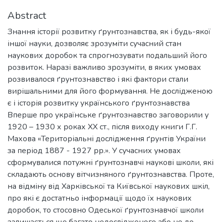
Abstract
Знання історії розвитку ґрунтознавства, як і будь-якої
іншої науки, дозволяє зрозуміти сучасний стан
наукових доробок та спрогнозувати подальший його
розвиток. Наразі важливо зрозуміти, в яких умовах
розвивалося ґрунтознавство і які фактори стали
вирішальними для його формування. Не дослідженою
є і історія розвитку українського ґрунтознавства
Вперше про українське ґрунтознавство заговорили у
1920 – 1930 х роках XX ст., після виходу книги Г.Г.
Махова «Територіальні дослідження ґрунтів України
за період 1887 - 1927 рр.». У сучасних умовах
сформувалися потужні ґрунтознавчі наукові школи, які
складають основу вітчизняного ґрунтознавства. Проте,
на відміну від Харківської та Київської наукових шкіл,
про які є достатньо інформації щодо їх наукових
доробок, то стосовно Одеської ґрунтознавчої школи
залишається ще багато недослідженого або не до