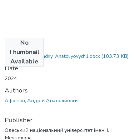
No
Files
Thumbnail
103_Afiyenko_Andriy_Anatoliyovych1.docx
(103.73 KB)
Available
Date
2024
Authors
Афієнко, Андрій Анатолійович
Publisher
Одеський національний університет імені І. І.
Мечникова