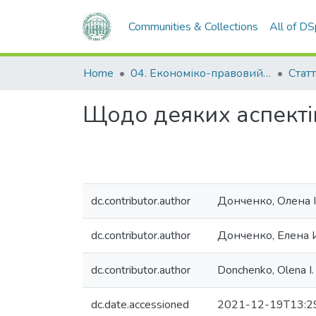
Communities & Collections
All of D
Home
04. Економіко-правовий факультет
Статт
Щодо деяких аспектів
dc.contributor.author
Донченко, Олена 
dc.contributor.author
Донченко, Елена 
dc.contributor.author
Donchenko, Olena I.
dc.date.accessioned
2021-12-19T13:2