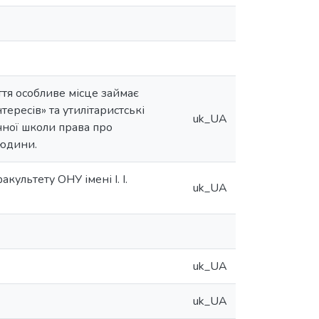
ття особливе місце займає
ересів» та утилітаристські
uk_UA
чної школи права про
людини.
акультету ОНУ імені І. І.
uk_UA
uk_UA
uk_UA