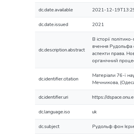
dc.date.available
2021-12-19T13:2
dc.date.issued
2021
В історії політик
вчення Рудольфа ф
dc.description.abstract
аспекти права. Но
органічний процес
Матеріали 76-ї нау
dc.identifier.citation
Мечникова, (Одеса
dc.identifier.uri
https://dspace.on
dc.language.iso
uk
dc.subject
Рудольф фон Ієри