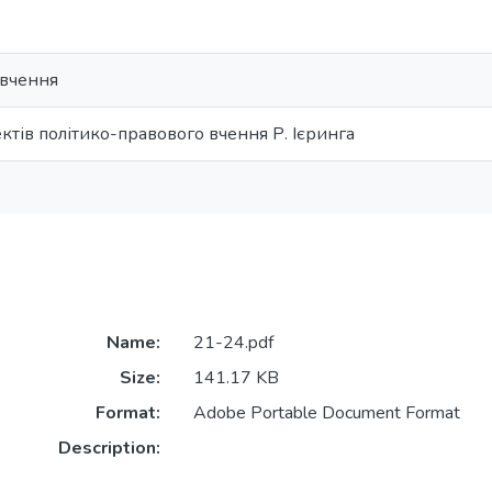
 вчення
тів політико-правового вчення Р. Ієринга
Name:
21-24.pdf
Size:
141.17 KB
Format:
Adobe Portable Document Format
Description: