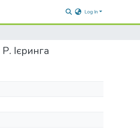
Log In
Р. Ієринга