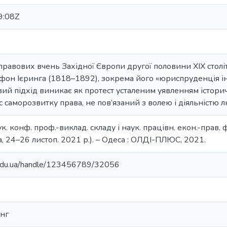
9:08Z
о-правових вчень Західної Європи другої половини ХІХ столі
он Ієринга (1818–1892), зокрема його «юриспруденція інт
вий підхід виникає як протест усталеним уявленням істори
 саморозвитку права, не пов’язаний з волею і діяльністю 
к. конф. проф.-виклад. складу і наук. працівн. екон.-прав. ф
, 24–26 листоп. 2021 р.). – Одеса : ОЛДІ-ПЛЮС, 2021.
u.edu.ua/handle/123456789/32056
нг