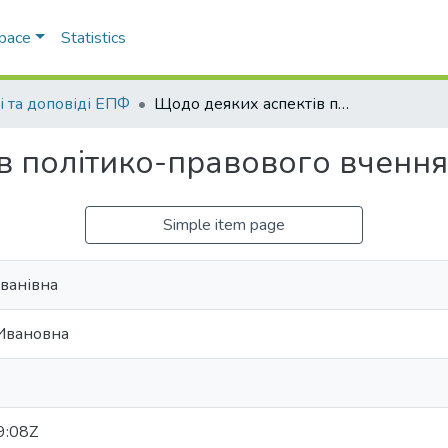
Space
Statistics
і та доповіді ЕПФ
Щодо деяких аспектів політико-правового вчення Р. Ієринга
 політико-правового вчення 
Simple item page
Іванівна
Ивановна
9:08Z