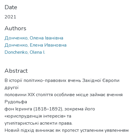
Date
2021
Authors
Донченко, Олена Іванівна
Донченко, Елена Ивановна
Donchenko, Olena I.
Abstract
В історії політико-правових вчень Західної Європи
другої
половини ХІХ століття особливе місце займає вчення
Рудольфа
фон Ієринга (1818–1892), зокрема його
«юриспруденція інтересів» та
утилітаристські аспекти права.
Новий підхід виникає як протест усталеним уявленням