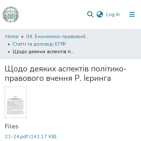
(current)
Log In
Communities
Home
04. Економіко-правовий факультет
&
Статті та доповіді ЕПФ
Collections
Щодо деяких аспектів політико-правового вчення Р. Ієринга
All of DSpace
Щодо деяких аспектів політико-
правового вчення Р. Ієринга
Statistics
Files
21-24.pdf
(141.17 KB)