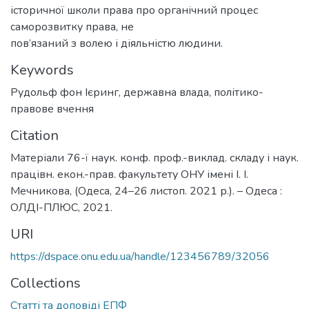
історичної школи права про органічний процес
саморозвитку права, не
пов’язаний з волею і діяльністю людини.
Keywords
Рудольф фон Ієринг
,
державна влада
,
політико-
правове вчення
Citation
Матеріали 76-ї наук. конф. проф.-виклад. складу і наук.
працівн. екон.-прав. факультету ОНУ імені І. І.
Мечникова, (Одеса, 24–26 листоп. 2021 р.). – Одеса :
ОЛДІ-ПЛЮС, 2021.
URI
https://dspace.onu.edu.ua/handle/123456789/32056
Collections
Статті та доповіді ЕПФ