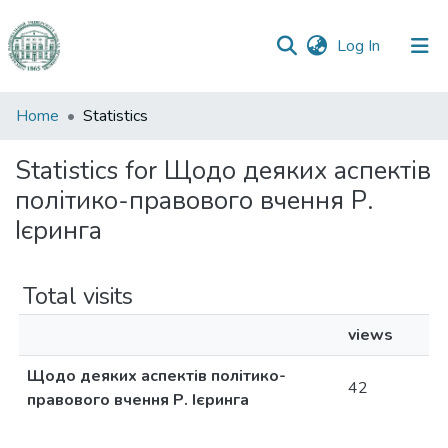
(current)
Log In
Communities
Home
Statistics
&
Collections
Statistics for Щодо деяких аспектів
політико-правового вчення Р.
All of DSpace
Ієринга
Total visits
views
Щодо деяких аспектів політико-
42
правового вчення Р. Ієринга