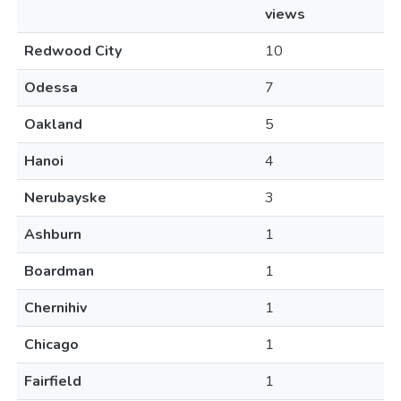
views
Redwood City
10
Odessa
7
Oakland
5
Hanoi
4
Nerubayske
3
Ashburn
1
Boardman
1
Chernihiv
1
Chicago
1
Fairfield
1