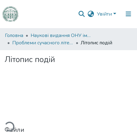
Увійти
Фонди
Головна
Наукові видання ОНУ імені І. І. Мечникова
та
Проблеми сучасного літературознавства
Літопис подій
зібрання
Літопис подій
Пошук за критеріями
Статистика
иться...
Файли