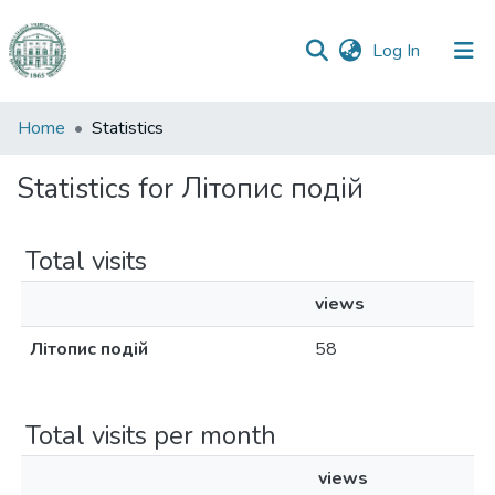
(current)
Log In
Communities
Home
Statistics
&
Collections
Statistics for Літопис подій
All of DSpace
Total visits
views
Літопис подій
58
Total visits per month
views