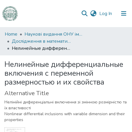
(current)
Log In
Communities
Home
Наукові видання ОНУ імені І. І. Мечникова
&
Дослiдження в математицi i механiцi
Collections
Нелинейные дифференциальные включения с переменной размерностью и их свойства
All of DSpace
Нелинейные дифференциальные
включения с переменной
Statistics
размерностью и их свойства
Alternative Title
Нелінійні диференціальні включення зі змінною розмірністю та
їх властивості
Nonlinear differential inclusions with variable dimension and their
properties