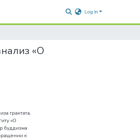
Log In
анализ «О
иза трактата,
иту «О
тр буддизма
бращении к