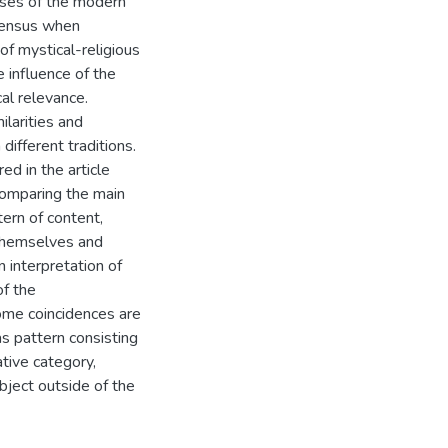
yses of the modern
nsensus when
of mystical-religious
e influence of the
cal relevance.
ilarities and
ifferent traditions.
red in the article
comparing the main
ern of content,
 themselves and
n interpretation of
of the
ome coincidences are
as pattern consisting
ative category,
ubject outside of the