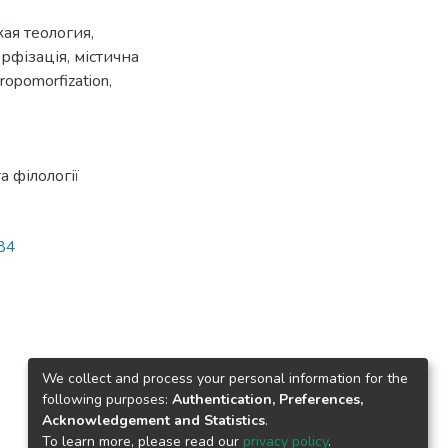
кая теология
,
рфізація
,
містична
ropomorfization
,
 філології
784
We collect and process your personal information for the
following purposes:
Authentication, Preferences,
Acknowledgement and Statistics
.
To learn more, please read our
privacy policy
.