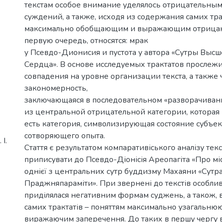
текстам особое внимание уделялось отрицательны
суждений, а также, исходя из содержания самих тра
максимально обобщающим и выражающим отрицани
первую очередь, относятся: мрак
у Псевдо-Дионисия и пустота у автора «Сутры Выс
Сердца». В основе исследуемых трактатов прослеж
совпадения на уровне организации текста, а также 
закономерность,
заключающаяся в последовательном «разворачива
из центральной отрицательной категории, которая 
есть категория, символизирующая состояние субъек
сотворяющего опыта.
І.
Стаття є результатом компаративіського аналізу тек
приписувати до Псевдо-Діонісія Ареопагіта «Про мі
однієї з центральних сутр буддизму Махаяни «Сутр
Праджняпараміти». При звернені до текстів особлив
приділялася негативним формам суджень, а також, в
самих трактатів – поняттям максимально узагальню
виражаючим заперечення. До таких в першу чергу в