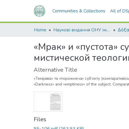
Communities & Collections
All of D
Home
Наукові видання ОНУ імені І. І. Мечникова
Δόξα
«Мрак» и «пустота» с
мистической теологи
Alternative Title
«Темрява» та «порожнеча» суб’єкту (компаративіськ
«Darkness» and «emptiness» of the subject. Comparat
Files
95-106.pdf
(263.93 KB)