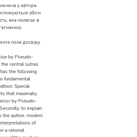
ожнеча у автора
остежуються збіги
сть, яка полягає в
егативною
’єкта поза досвіду
eatise by Pseudo-
the central sutras
 has the following
two fundamental
dition. Special
pts that maximally
kness» by Pseudo-
Secondly, to explain
to the author, modern
interpretations of
n a rational