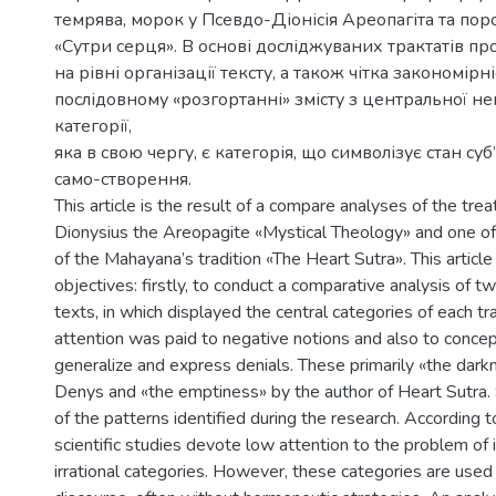
темрява, морок у Псевдо-Діонісія Ареопагіта та пор
«Сутри серця». В основі досліджуваних трактатів пр
на рівні організації тексту, а також чітка закономірні
послідовному «розгортанні» змісту з центральної н
категорії,
яка в свою чергу, є категорія, що символізує стан суб
само-створення.
This article is the result of a compare analyses of the tr
Dionysius the Areopagite «Mystical Theology» and one of 
of the Mahayana’s tradition «The Heart Sutra». This article
objectives: firstly, to conduct a comparative analysis of 
texts, in which displayed the central categories of each tra
attention was paid to negative notions and also to conce
generalize and express denials. These primarily «the dar
Denys and «the emptiness» by the author of Heart Sutra. 
of the patterns identified during the research. According 
scientific studies devote low attention to the problem of 
irrational categories. However, these categories are used i