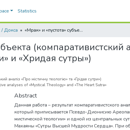
Space
Statistics
 / Докса
«Мрак» и «пустота» субъекта (компаративистский анализ «О мистической теологии» и «Хридая сутры»)
убъекта (компаративистский 
и» и «Хридая сутры»)
ий аналіз «Про містичну теологію» та «Грідая сутри»)
ive analyses of «Mystical Theology» and «The Heart Sutra»
Abstract
Данная работа – результат компаративистского анал
который приписывается Псевдо-Дионисию Ареопаг
мистической теологии» и одной из центральных су
Махаяны «Сутры Высшей Мудрости Сердца». При о