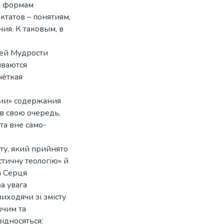
м формам
ктатов – понятиям,
я. К таковым, в
шей Мудрости
иваются
чёткая
нии» содержания
в свою очередь,
та вне само-
сту, який прийнято
стичну теологію» й
а Серця
а увага
иходячи зі змісту
ючим та
ідносяться: