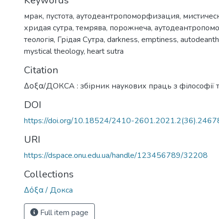
Keywords
мрак
,
пустота
,
аутодеантропоморфизация
,
мистичес
хридая сутра
,
темрява
,
порожнеча
,
аутодеантропомо
теологія
,
Грідая Сутра
,
darkness
,
emptiness
,
autodeanth
mystical theology
,
heart sutra
Citation
Δοξα/ДОКСА : збірник наукових праць з філософії та
DOI
https://doi.org/10.18524/2410-2601.2021.2(36).246
URI
https://dspace.onu.edu.ua/handle/123456789/32208
Collections
Δόξα / Докса
Full item page